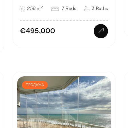
2
258 m
7 Beds
3 Baths
€495,000
ПРОДАЖА