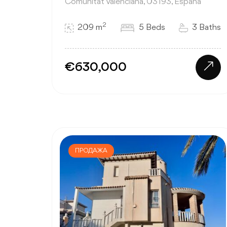
Comunitat Valenciana, 03193, España
2
209 m
5 Beds
3 Baths
€630,000
ПРОДАЖА