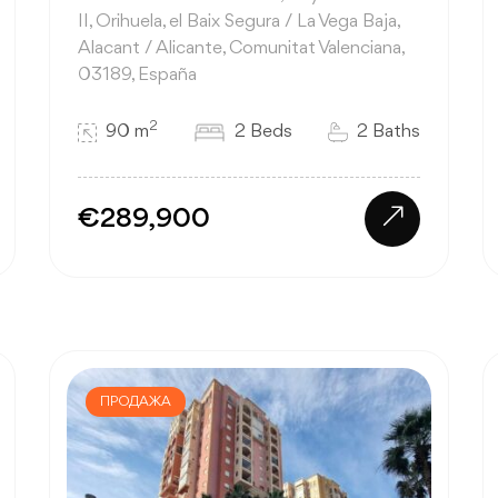
II, Orihuela, el Baix Segura / La Vega Baja,
Alacant / Alicante, Comunitat Valenciana,
03189, España
2
90 m
2 Beds
2 Baths
€289,900
ПРОДАЖА