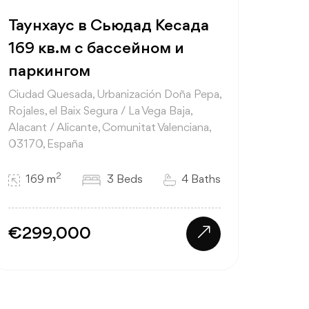
Таунхаус в Сьюдад Кесада
169 кв.м с бассейном и
паркингом
Ciudad Quesada, Urbanización Doña Pepa,
Rojales, el Baix Segura / La Vega Baja,
Alacant / Alicante, Comunitat Valenciana,
03170, España
2
169 m
3 Beds
4 Baths
€299,000