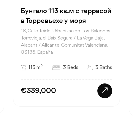
Бунгало 113 кв.м с террасой
в Торревьехе у моря
18, Calle Teide, Urbanización Los Balcones,
Torrevieja, el Baix Segura / La Vega Baja,
Alacant / Alicante, Comunitat Valenciana,
03186, España
2
113 m
3 Beds
3 Baths
€339,000