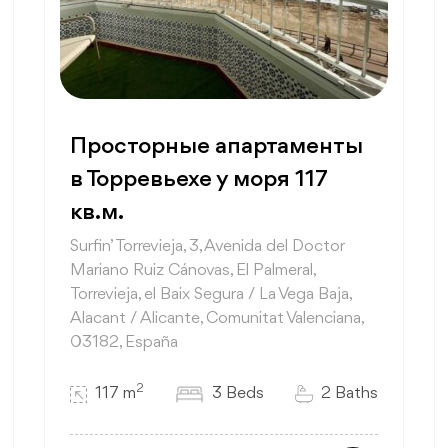
Просторные апартаменты
в Торревьехе у моря 117
кв.м.
Surfin’ Torrevieja, 3, Avenida del Doctor
Mariano Ruiz Cánovas, El Palmeral,
Torrevieja, el Baix Segura / La Vega Baja,
Alacant / Alicante, Comunitat Valenciana,
03182, España
2
117 m
3 Beds
2 Baths