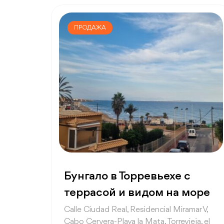
ПРОДАЖА
Бунгало в Торревьехе с
террасой и видом на море
Calle Ciudad Real, Residencial Miramar V,
Cabo Cervera-Playa la Mata, Torrevieja, el