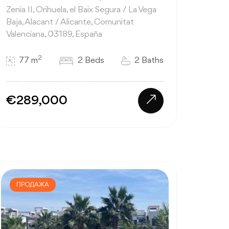
Zenia II, Orihuela, el Baix Segura / La Vega
Baja, Alacant / Alicante, Comunitat
Valenciana, 03189, España
2
77 m
2 Beds
2 Baths
€289,000
ПРОДАЖА