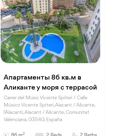
Апартаменты 86 кв.м в
Аликанте у моря с террасой
Carrer del Músic Vicente Spiteri / Calle
Músico Vicente Spiteri, Alacant / Alicante,
l'Alacantí, Alacant / Alicante, Comunitat
Valenciana, 03540, España
2
86 m
2 Beds
2 Baths