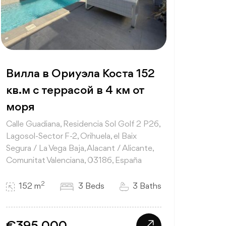
Вилла в Ориуэла Коста 152
кв.м с террасой в 4 км от
моря
Calle Guadiana, Residencia Sol Golf 2 P26,
Lagosol-Sector F-2, Orihuela, el Baix
Segura / La Vega Baja, Alacant / Alicante,
Comunitat Valenciana, 03186, España
2
152 m
3 Beds
3 Baths