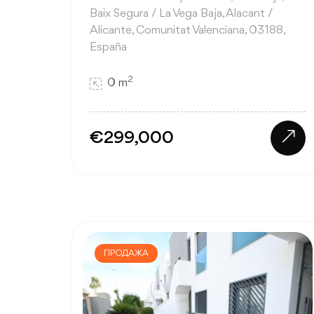
Baix Segura / La Vega Baja, Alacant /
Alicante, Comunitat Valenciana, 03188,
España
2
0 m
€299,000
ПРОДАЖА