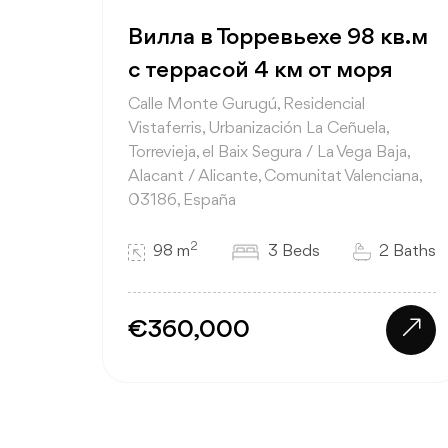
Вилла в Торревьехе 98 кв.м
с террасой 4 км от моря
Calle Monte Gurugú, Residencial
Vistaferris, Urbanización La Ceñuela,
Torrevieja, el Baix Segura / La Vega Baja,
Alacant / Alicante, Comunitat Valenciana,
03186, España
2
98 m
3 Beds
2 Baths
€360,000