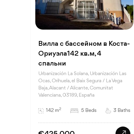
Вилла с бассейном в Коста-
Ориуэла142 кв.м, 4
спальни
Urbanización La Solana, Urbanización Las
Ocas, Orihuela, el Baix Segura / La Vega
Baja, Alacant / Alicante, Comunitat
Valenciana, 03189, España
2
142 m
5 Beds
3 Baths