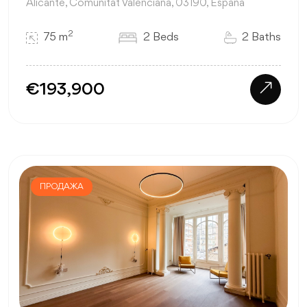
Alicante, Comunitat Valenciana, 03190, España
2
75 m
2 Beds
2 Baths
€193,900
ПРОДАЖА