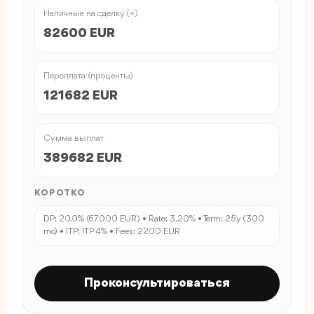
Наличные на сделку (≈)
82600 EUR
Переплата (проценты)
121682 EUR
Сумма выплат
389682 EUR
КОРОТКО
DP: 20.0% (67000 EUR) • Rate: 3.20% • Term: 25y (300
mo) • ITP: ITP 4% • Fees: 2200 EUR
Проконсультироваться