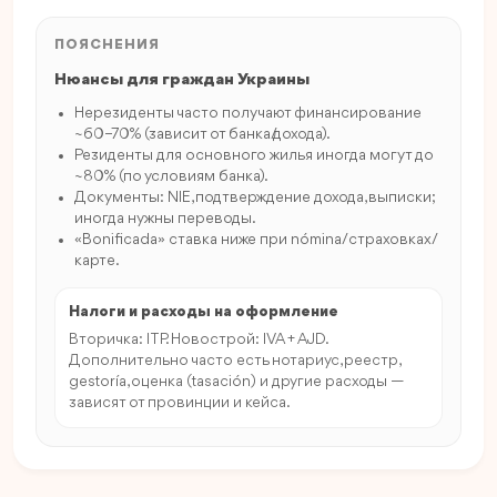
ПОЯСНЕНИЯ
Нюансы для граждан Украины
Нерезиденты часто получают финансирование
~60–70% (зависит от банка/дохода).
Резиденты для основного жилья иногда могут до
~80% (по условиям банка).
Документы: NIE, подтверждение дохода, выписки;
иногда нужны переводы.
«Bonificada» ставка ниже при nómina/страховках/
карте.
Налоги и расходы на оформление
Вторичка: ITP. Новострой: IVA + AJD.
Дополнительно часто есть нотариус, реестр,
gestoría, оценка (tasación) и другие расходы —
зависят от провинции и кейса.