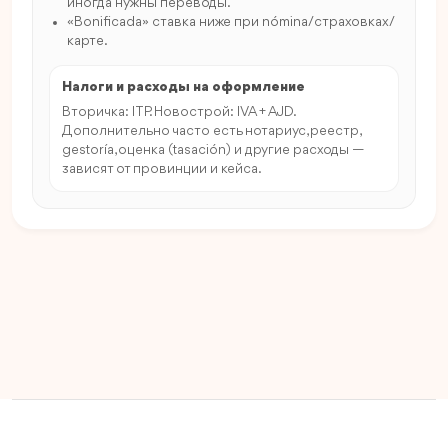
иногда нужны переводы.
«Bonificada» ставка ниже при nómina/страховках/
карте.
Налоги и расходы на оформление
Вторичка: ITP. Новострой: IVA + AJD.
Дополнительно часто есть нотариус, реестр,
gestoría, оценка (tasación) и другие расходы —
зависят от провинции и кейса.