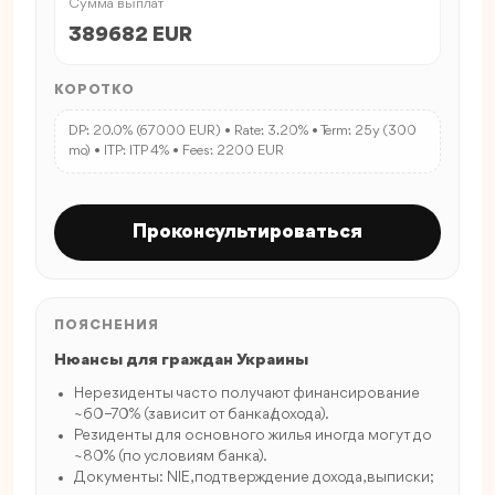
Сумма выплат
389682 EUR
КОРОТКО
DP: 20.0% (67000 EUR) • Rate: 3.20% • Term: 25y (300
mo) • ITP: ITP 4% • Fees: 2200 EUR
Проконсультироваться
ПОЯСНЕНИЯ
Нюансы для граждан Украины
Нерезиденты часто получают финансирование
~60–70% (зависит от банка/дохода).
Резиденты для основного жилья иногда могут до
~80% (по условиям банка).
Документы: NIE, подтверждение дохода, выписки;