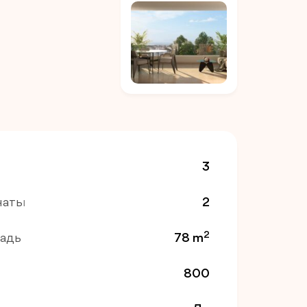
3
наты
2
2
адь
78 m
800