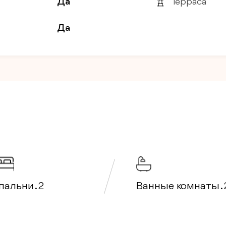
Да
Терраса
Да
пальни . 2
Ванные комнаты . 