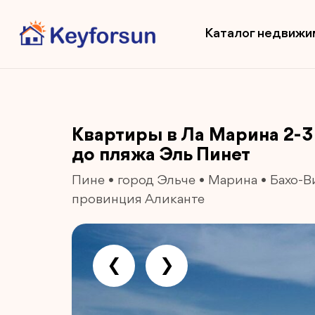
Каталог недвижи
Квартиры в Ла Марина 2-3
до пляжа Эль Пинет
Пине
•
город Эльче
•
Марина
•
Бахо-В
провинция Аликанте
❮
❯
Previous
Next