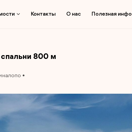
мости
Контакты
О нас
Полезная инф
 спальни 800 м
иналопо
•