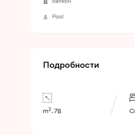
Балкон
Pool
Подробности
2
m
. 78
С