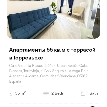
Апартаменты 55 кв.м с террасой
в Торревьехе
Calle Vicente Blasco Ibáñez, Urbanización Calas
Blancas, Torrevieja, el Baix Segura / La Vega Baja,
Alacant / Alicante, Comunitat Valenciana, 03182,
España
2
55 m
2 Beds
1 Bath