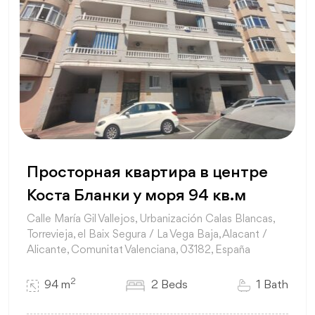
Просторная квартира в центре
Коста Бланки у моря 94 кв.м
Calle María Gil Vallejos, Urbanización Calas Blancas,
Torrevieja, el Baix Segura / La Vega Baja, Alacant /
Alicante, Comunitat Valenciana, 03182, España
2
94 m
2 Beds
1 Bath