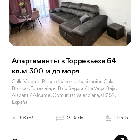
Апартаменты в Торревьехе 64
кв.м, 300 м до моря
Calle Vicente Blasco Ibáñez, Urbanización Calas
Blancas, Torrevieja, el Baix Segura / La Vega Baja,
Alacant / Alicante, Comunitat Valenciana, 03182,
España
2
58 m
2 Beds
1 Bath