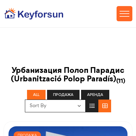
Урбанизация Полоп Парадис
(Urbanització Polop Paradís)
(11)
ALL
ПРОДАЖА
АРЕНДА
Sort By
ПРОДАЖА