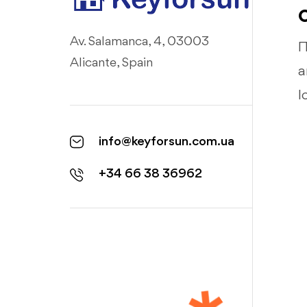
Av. Salamanca, 4, 03003
П
Alicante, Spain
а
І
info@keyforsun.com.ua
+34 66 38 36962