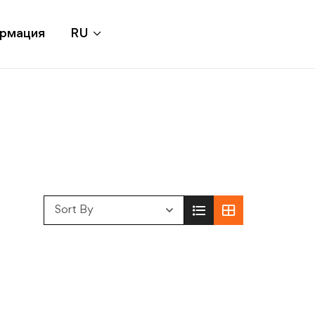
ормация
RU
Sort By