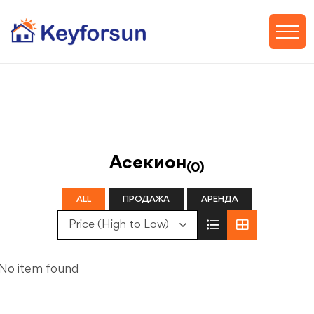
Асекион
(0)
ALL
ПРОДАЖА
АРЕНДА
Price (High to Low)
No item found