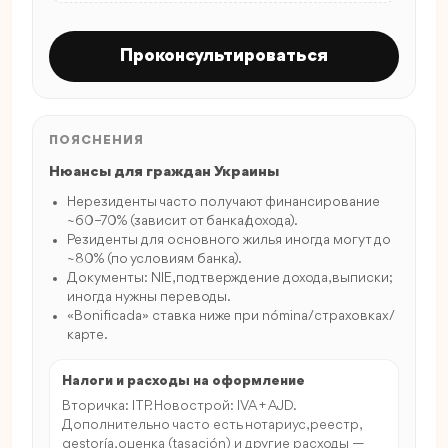
Проконсультироваться
ПОЯСНЕНИЯ
Нюансы для граждан Украины
Нерезиденты часто получают финансирование
~60–70% (зависит от банка/дохода).
Резиденты для основного жилья иногда могут до
~80% (по условиям банка).
Документы: NIE, подтверждение дохода, выписки;
иногда нужны переводы.
«Bonificada» ставка ниже при nómina/страховках/
карте.
Налоги и расходы на оформление
Вторичка: ITP. Новострой: IVA + AJD.
Дополнительно часто есть нотариус, реестр,
gestoría, оценка (tasación) и другие расходы —