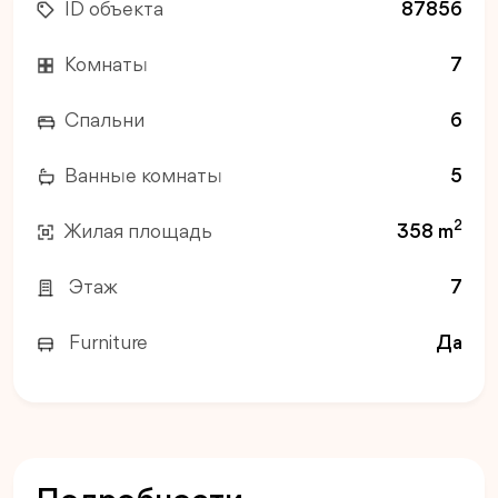
ID объекта
87856
Комнаты
7
Спальни
6
Ванные комнаты
5
2
Жилая площадь
358 m
Этаж
7
Furniture
Да