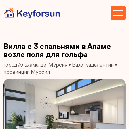
Вилла с 3 спальнями в Аламе
возле поля для гольфа
город Альхама-де-Мурсия
•
Бахо Гуадалентин
•
провинция Мурсия