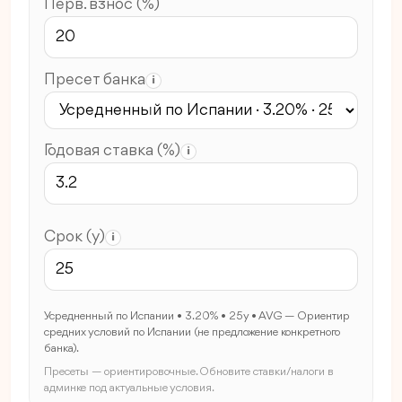
Перв. взнос (%)
Пресет банка
i
Годовая ставка (%)
i
Срок (y)
i
Усредненный по Испании • 3.20% • 25y • AVG — Ориентир
средних условий по Испании (не предложение конкретного
банка).
Пресеты — ориентировочные. Обновите ставки/налоги в
админке под актуальные условия.