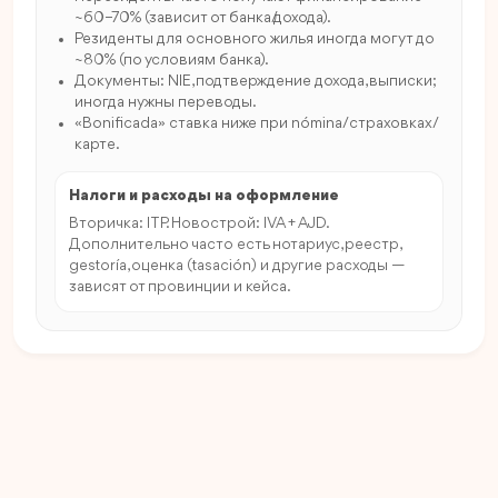
~60–70% (зависит от банка/дохода).
Резиденты для основного жилья иногда могут до
~80% (по условиям банка).
Документы: NIE, подтверждение дохода, выписки;
иногда нужны переводы.
«Bonificada» ставка ниже при nómina/страховках/
карте.
Налоги и расходы на оформление
Вторичка: ITP. Новострой: IVA + AJD.
Дополнительно часто есть нотариус, реестр,
gestoría, оценка (tasación) и другие расходы —
зависят от провинции и кейса.