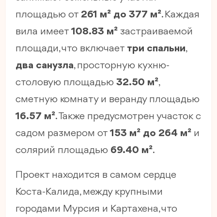
площадью от
261 м² до 377 м²
. Каждая
вила имеет
108.83 м²
застраиваемой
площади, что включает
три спальни
,
два санузла
, просторную кухню-
столовую площадью
32.50 м²
,
сметную комнату и веранду площадью
16.57 м²
. Также предусмотрен участок с
садом размером от
153 м² до 264 м²
и
солярий площадью
69.40 м²
.
Проект находится в самом сердце
Коста-Калида, между крупными
городами Мурсия и Картахена, что