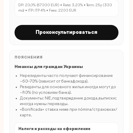
DP: 20.0% (67000 EUR) • Rate: 3.20% • Term: 25y (300
mo) • ITP: ITP 4% • Fees: 2200 EUR
Проконсультироваться
ПОЯСНЕНИЯ
Нюансы для граждан Украины
Нерезиденты часто получают финансирование
~60–70% (зависит от банка/дохода).
Резиденты для основного жилья иногда могут до
~80% (по условиям банка).
Документы: NIE, подтверждение дохода, выписки;
иногда нужны переводы.
«Bonificada» ставка ниже при nómina/страховках/
карте.
Налоги и расходы на оформление