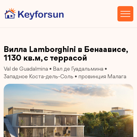
Вилла Lamborghini в Бенаависе,
1130 кв.м, с террасой
Val de Guadalmina
•
Вал де Гуадальмина
•
Западное Коста-дель-Соль
•
провинция Малага