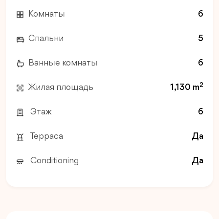
Комнаты
6
Спальни
5
Ванные комнаты
6
2
Жилая площадь
1,130 m
Этаж
6
Терраса
Да
Conditioning
Да