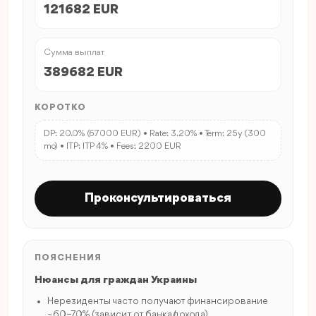
121682 EUR
Сумма выплат
389682 EUR
КОРОТКО
DP: 20.0% (67000 EUR) • Rate: 3.20% • Term: 25y (300
mo) • ITP: ITP 4% • Fees: 2200 EUR
Проконсультироваться
ПОЯСНЕНИЯ
Нюансы для граждан Украины
Нерезиденты часто получают финансирование
~60–70% (зависит от банка/дохода).