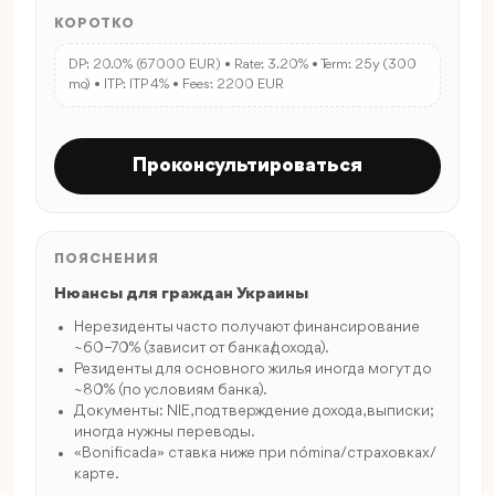
КОРОТКО
DP: 20.0% (67000 EUR) • Rate: 3.20% • Term: 25y (300
mo) • ITP: ITP 4% • Fees: 2200 EUR
Проконсультироваться
ПОЯСНЕНИЯ
Нюансы для граждан Украины
Нерезиденты часто получают финансирование
~60–70% (зависит от банка/дохода).
Резиденты для основного жилья иногда могут до
~80% (по условиям банка).
Документы: NIE, подтверждение дохода, выписки;
иногда нужны переводы.
«Bonificada» ставка ниже при nómina/страховках/
карте.