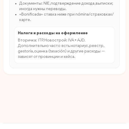
Документы: NIE, подтверждение дохода, выписки;
иногда нужны переводы.
«Bonificada» ставка ниже при nómina/страховках/
карте.
Налоги и расходы на оформление
Вторичка: ITP. Новострой: IVA + AJD.
Дополнительно часто есть нотариус, реестр,
gestoría, оценка (tasación) и другие расходы —
зависят от провинции и кейса.