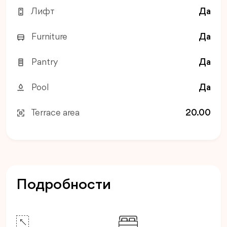
Лифт
Да
Furniture
Да
Pantry
Да
Pool
Да
Terrace area
20.00
Подробности