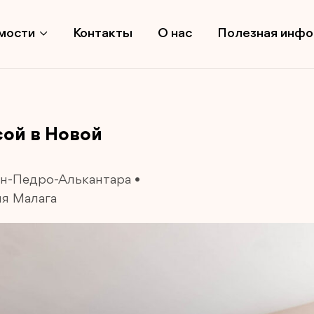
мости
Контакты
О нас
Полезная инф
сой в Новой
ан-Педро-Алькантара
•
я Малага