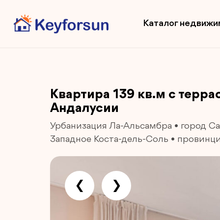
Каталог недвижи
Квартира 139 кв.м с терра
Андалусии
Урбанизация Ла-Альсамбра
•
город С
Западное Коста-дель-Соль
•
провинци
❮
❯
Previous
Next