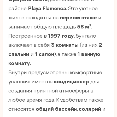
районе
Playa Flamenca
. Это уютное
жилье находится на
первом этаже
и
занимает общую площадь
58 м²
.
Построенное в
1997 году
, бунгало
включает в себя
3 комнаты
(из них
2
спальни
и
1 салон
), а также
1 ванную
комнату
.
Внутри предусмотрены комфортные
условия: имеется
кондиционер
для
создания приятной атмосферы в
любое время года. К удобствам также
относятся
общий бассейн
,
солярий
и