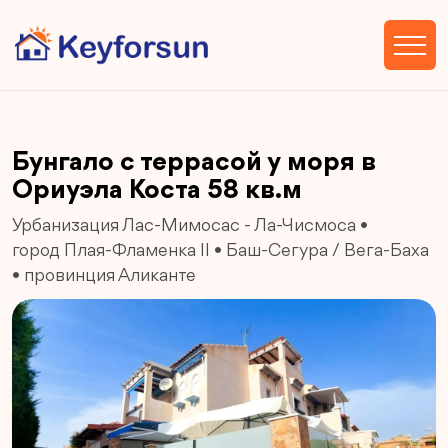
Бунгало с террасой у моря в
Ориуэла Коста 58 кв.м
Урбанизация Лас-Мимосас - Ла-Чисмоса
•
город Плая-Фламенка II
•
Баш-Сегура / Вега-Баха
•
провинция Аликанте