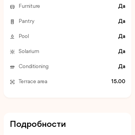
Furniture
Да
Pantry
Да
Pool
Да
Solarium
Да
Conditioning
Да
Terrace area
15.00
Подробности