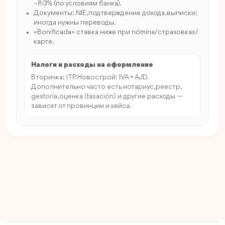
~80% (по условиям банка).
Документы: NIE, подтверждение дохода, выписки;
иногда нужны переводы.
«Bonificada» ставка ниже при nómina/страховках/
карте.
Налоги и расходы на оформление
Вторичка: ITP. Новострой: IVA + AJD.
Дополнительно часто есть нотариус, реестр,
gestoría, оценка (tasación) и другие расходы —
зависят от провинции и кейса.