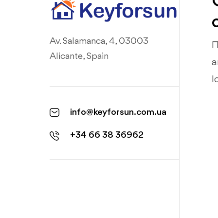
Av. Salamanca, 4, 03003
П
Alicante, Spain
а
І
info@keyforsun.com.ua
+34 66 38 36962