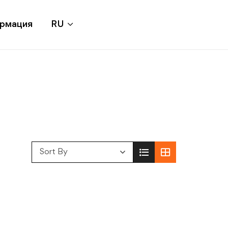
ормация
RU
Sort By