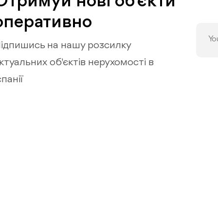
Отримуй нові об'єкти
оперативно
ідпишись на нашу розсилку
ктуальних об'єктів нерухомості в
спанії