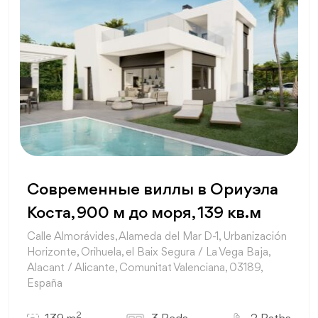
Современные виллы в Ориуэла
Коста, 900 м до моря, 139 кв.м
Calle Almorávides, Alameda del Mar D-1, Urbanización
Horizonte, Orihuela, el Baix Segura / La Vega Baja,
Alacant / Alicante, Comunitat Valenciana, 03189,
España
2