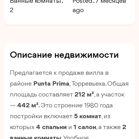
Ванные комнаты .
Posted . 7 месяцев
2
ago
Описание недвижимости
Предлагается к продаже вилла в
районе
Punta Prima
, Торревьеха. Общая
площадь составляет
212 м²
, а участок
—
442 м²
. Это строение 1980 года
постройки включает
5 комнат
, из
которых
4 спальни
и
1 салон
, а также
2
ванные комнаты
. Удобное