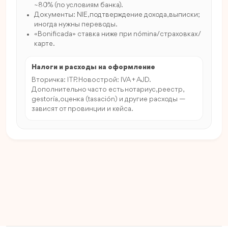
~80% (по условиям банка).
Документы: NIE, подтверждение дохода, выписки;
иногда нужны переводы.
«Bonificada» ставка ниже при nómina/страховках/
карте.
Налоги и расходы на оформление
Вторичка: ITP. Новострой: IVA + AJD.
Дополнительно часто есть нотариус, реестр,
gestoría, оценка (tasación) и другие расходы —
зависят от провинции и кейса.