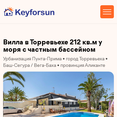
Вилла в Торревьехе 212 кв.м у
моря с частным бассейном
Урбанизация Пунта-Прима
•
город Торревьеха
•
Баш-Сегура / Вега-Баха
•
провинция Аликанте