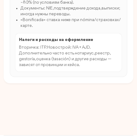
~80% (по условиям банка).
Документы: NIE, подтверждение дохода, выписки;
иногда нужны переводы.
«Bonificada» ставка ниже при nómina/страховках/
карте.
Налоги и расходы на оформление
Вторичка: ITP. Новострой: IVA + AJD.
Дополнительно часто есть нотариус, реестр,
gestoría, оценка (tasación) и другие расходы —
зависят от провинции и кейса.