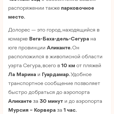
распоряжении также
парковочное
место
.
Долорес — это город, находящийся в
комарке
Вега-Баха-дель-Сегура
на
юге провинции
Аликанте
. Он
расположился в живописной области
уэрта Сегура, всего в
10 км
от пляжей
Ла Марина
и
Гуардамар
. Удобное
транспортное сообщение позволяет
быстро добраться до аэропорта
Аликанте
за
30 минут
и до аэропорта
Мурсия – Корвера
за
1 час
.