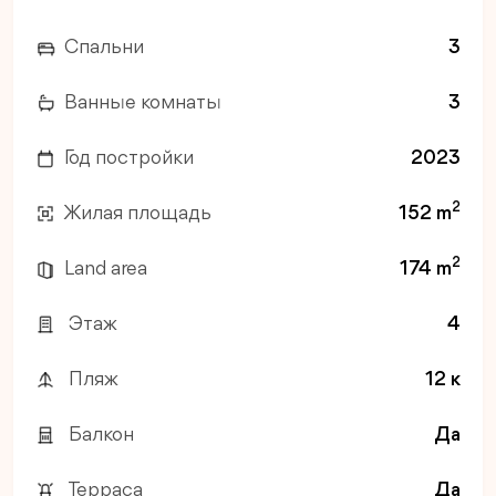
Спальни
3
Ванные комнаты
3
Год постройки
2023
2
Жилая площадь
152 m
2
Land area
174 m
Этаж
4
Пляж
12 к
Балкон
Да
Терраса
Да