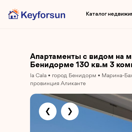
Каталог недвижи
Апартаменты с видом на м
Бенидорме 130 кв.м 3 ко
la Cala
•
город Бенидорм
•
Марина-Ба
провинция Аликанте
❮
❯
Previous
Next