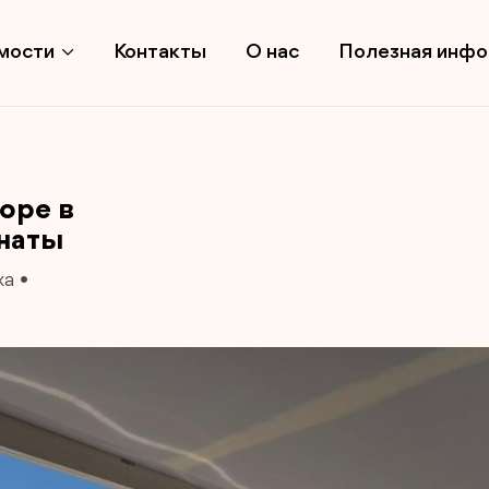
мости
Контакты
О нас
Полезная инф
оре в
мнаты
ха
•