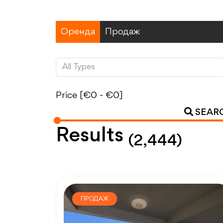
Оренда
Продаж
Price [
€0
-
€0
]
SEAR
Results
(2,444)
ПРОДАЖ