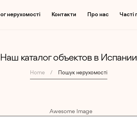
ог нерухомості
Контакти
Про нас
Часті 
Наш каталог объектов в Испании
Home
Пошук нерухомості