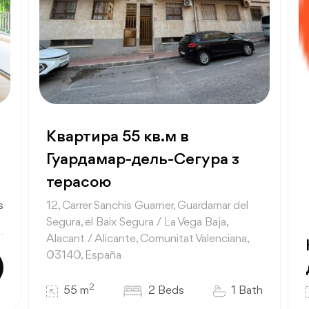
Квартира 55 кв.м в
Гуардамар-дель-Сегура з
терасою
s
12, Carrer Sanchis Guarner, Guardamar del
Segura, el Baix Segura / La Vega Baja,
Alacant / Alicante, Comunitat Valenciana,
03140, España
2
55 m
2 Beds
1 Bath