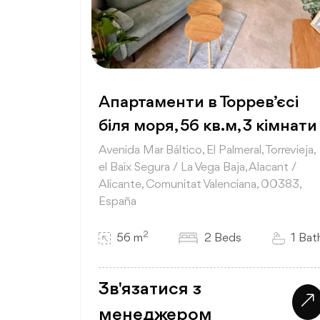
Апартаменти в Торрев’єсі
біля моря, 56 кв.м, 3 кімнати
Avenida Mar Báltico, El Palmeral, Torrevieja,
el Baix Segura / La Vega Baja, Alacant /
Alicante, Comunitat Valenciana, 00383,
España
2
56 m
2 Beds
1 Bat
Зв'язатися з
менеджером