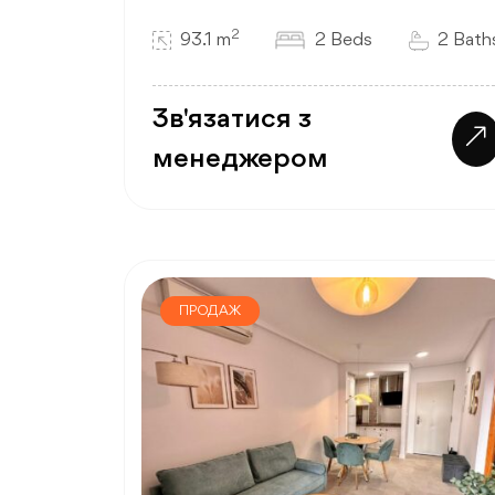
2
93.1 m
2 Beds
2 Bath
Зв'язатися з
менеджером
ПРОДАЖ