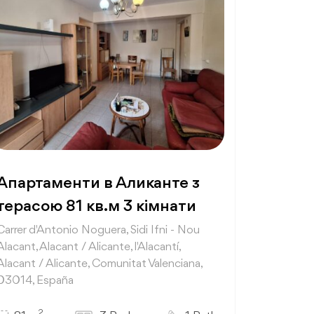
Апартаменти в Аликанте з
терасою 81 кв.м 3 кімнати
Carrer d'Antonio Noguera, Sidi Ifni - Nou
Alacant, Alacant / Alicante, l'Alacantí,
Alacant / Alicante, Comunitat Valenciana,
03014, España
2