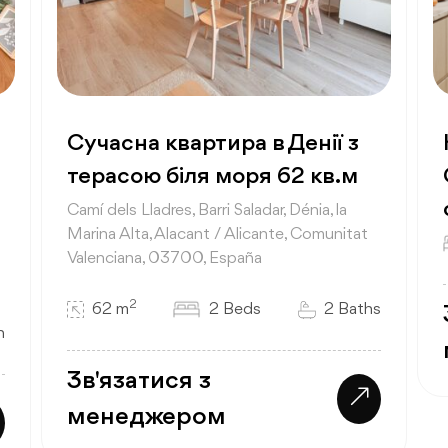
Сучасна квартира в Денії з
терасою біля моря 62 кв.м
Camí dels Lladres, Barri Saladar, Dénia, la
Marina Alta, Alacant / Alicante, Comunitat
Valenciana, 03700, España
2
62 m
2 Beds
2 Baths
h
Зв'язатися з
менеджером