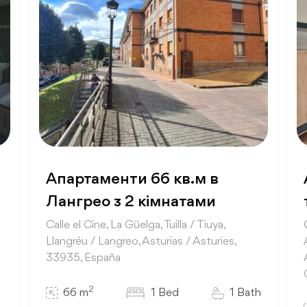
Апартаменти 66 кв.м в
Лангрео з 2 кімнатами
Calle el Cine, La Güelga, Tuilla / Tiuya,
Llangréu / Langreo, Asturias / Asturies,
33935, España
2
66 m
1 Bed
1 Bath