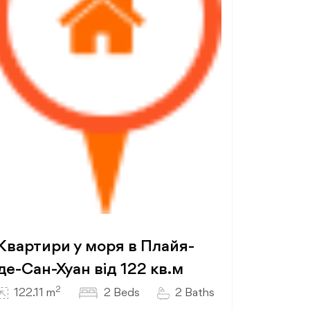
Квартири у моря в Плайя-
де-Сан-Хуан від 122 кв.м
2
122.11 m
2 Beds
2 Baths