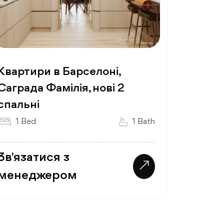
Квартири в Барселоні,
Саграда Фамілія, нові 2
спальні
1 Bed
1 Bath
Зв'язатися з
менеджером