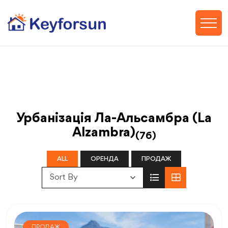
Урбанізація Ла-Альсамбра (La
Alzambra)
(76)
ALL
ОРЕНДА
ПРОДАЖ
Sort By
ПРОДАЖ