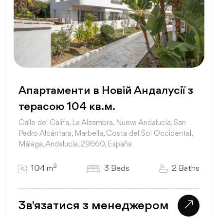
Апартаменти в Новій Андалусії з
терасою 104 кв.м.
Calle del Califa, La Alzambra, Nueva Andalucía, San
Pedro Alcántara, Marbella, Costa del Sol Occidental,
Málaga, Andalucía, 29660, España
2
104 m
3 Beds
2 Baths
Зв'язатися з менеджером