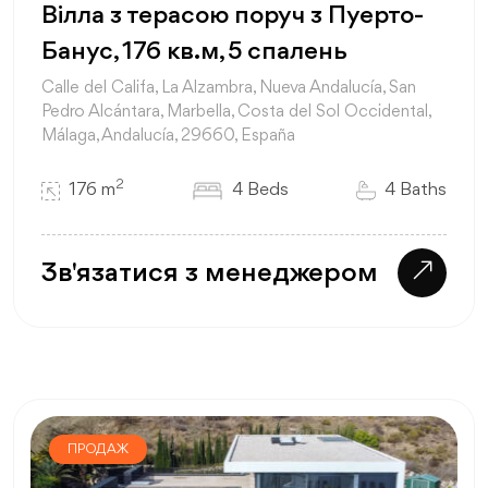
Вілла з терасою поруч з Пуерто-
Банус, 176 кв.м, 5 спалень
Calle del Califa, La Alzambra, Nueva Andalucía, San
Pedro Alcántara, Marbella, Costa del Sol Occidental,
Málaga, Andalucía, 29660, España
2
176 m
4 Beds
4 Baths
Зв'язатися з менеджером
ПРОДАЖ