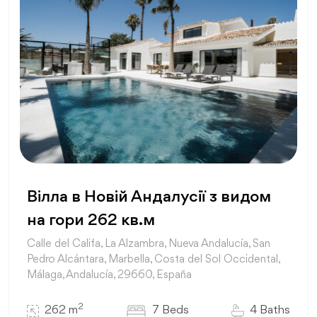
Вілла в Новій Андалусії з видом
на гори 262 кв.м
Calle del Califa, La Alzambra, Nueva Andalucía, San
Pedro Alcántara, Marbella, Costa del Sol Occidental,
Málaga, Andalucía, 29660, España
2
262 m
7 Beds
4 Baths