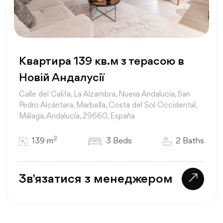
Квартира 139 кв.м з терасою в
Новій Андалусії
Calle del Califa, La Alzambra, Nueva Andalucía, San
Pedro Alcántara, Marbella, Costa del Sol Occidental,
Málaga, Andalucía, 29660, España
2
139 m
3 Beds
2 Baths
Зв'язатися з менеджером