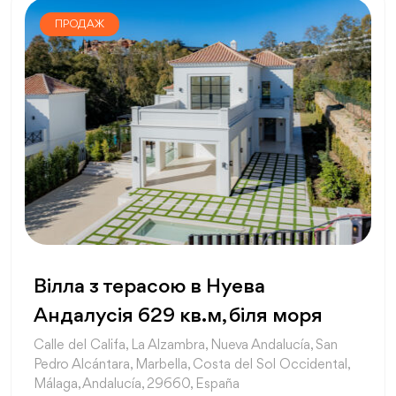
ПРОДАЖ
Вілла з терасою в Нуева
Андалусія 629 кв.м, біля моря
Calle del Califa, La Alzambra, Nueva Andalucía, San
Pedro Alcántara, Marbella, Costa del Sol Occidental,
Málaga, Andalucía, 29660, España