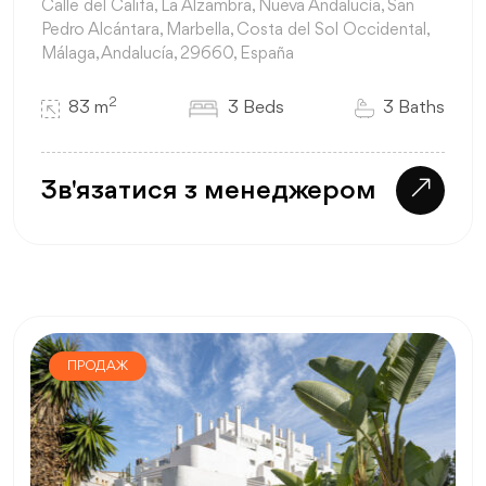
Calle del Califa, La Alzambra, Nueva Andalucía, San
Pedro Alcántara, Marbella, Costa del Sol Occidental,
Málaga, Andalucía, 29660, España
2
83 m
3 Beds
3 Baths
Зв'язатися з менеджером
ПРОДАЖ