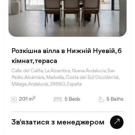
Розкішна вілла в Нижній Нуевій, 6
кімнат, тераса
Calle del Califa, La Alzambra, Nueva Andalucía, San
Pedro Alcántara, Marbella, Costa del Sol Occidental,
Málaga, Andalucía, 29660, España
2
201 m
5 Beds
5 Baths
Зв'язатися з менеджером