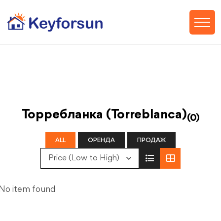
Торребланка (Torreblanca)
(0)
ALL
ОРЕНДА
ПРОДАЖ
Price (Low to High)
No item found