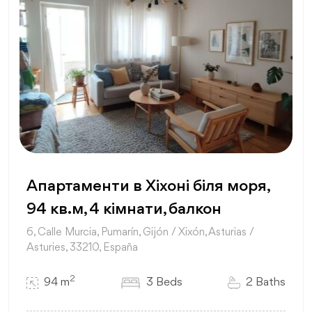
Апартаменти в Хіхоні біля моря,
94 кв.м, 4 кімнати, балкон
6, Calle Murcia, Pumarín, Gijón / Xixón, Asturias /
Asturies, 33210, España
2
94 m
3 Beds
2 Baths