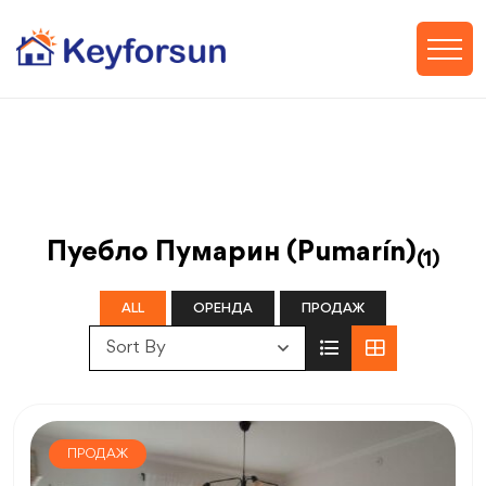
Пуебло Пумарин (Pumarín)
(1)
ALL
ОРЕНДА
ПРОДАЖ
Sort By
ПРОДАЖ