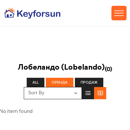
Лобеландо (Lobelando)
(0)
ALL
ОРЕНДА
ПРОДАЖ
Sort By
No item found