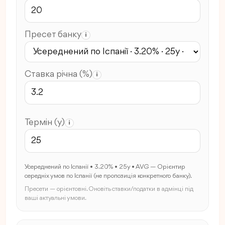
Пресет банку
i
Ставка річна (%)
i
Термін (y)
i
Усереднений по Іспанії • 3.20% • 25y • AVG — Орієнтир
середніх умов по Іспанії (не пропозиція конкретного банку).
Пресети — орієнтовні. Оновіть ставки/податки в адмінці під
ваші актуальні умови.