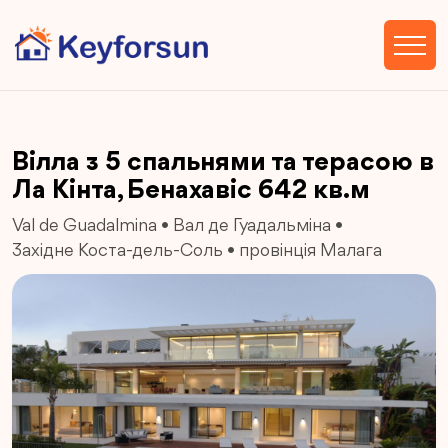
Вілла з 5 спальнями та терасою в
Ла Кінта, Бенахавіс 642 кв.м
Val de Guadalmina
•
Вал де Гуадальміна
•
Західне Коста-дель-Соль
•
провінція Малага