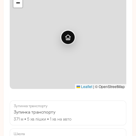
−
Leaflet
|
© OpenStreetMap
Зупинка транспорту
Зупинка транспорту
371 м • 5 хв пішки • 1 хв на авто
Школа