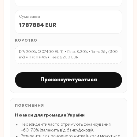
Сума виплат
1787884 EUR
КОРОТКО
DP: 20.0% (307400 EUR) • Rate: 3.20% • Term: 25y (300
mo) • ITP: ITP 4% • Fees: 2200 EUR
Проконсультуватися
ПОЯСНЕННЯ
Нюанси для громадян України
Нерезиденти часто отримують фінансування
~60–70% (залежить від банку/доходу).
Резиденти для основного житла інколи можуть до