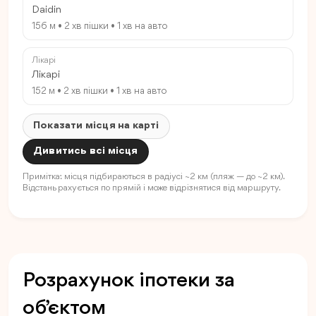
Daidin
156 м • 2 хв пішки • 1 хв на авто
Лікарі
Лікарі
152 м • 2 хв пішки • 1 хв на авто
Показати місця на карті
Дивитись всі місця
Примітка: місця підбираються в радіусі ~2 км (пляж — до ~2 км).
Відстань рахується по прямій і може відрізнятися від маршруту.
Розрахунок іпотеки за
об’єктом