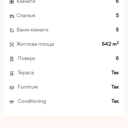
Кімнати
6
Спальні
5
Ванні кімнати
5
2
Житлова площа
642 m
Поверх
6
Тераса
Так
Furniture
Так
Conditioning
Так