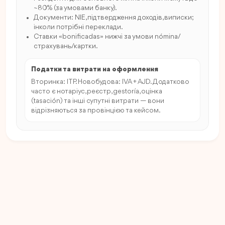
~80% (за умовами банку).
Документи: NIE, підтвердження доходів, виписки;
інколи потрібні переклади.
Ставки «bonificadas» нижчі за умови nómina/
страхувань/картки.
Податки та витрати на оформлення
Вторинка: ITP. Новобудова: IVA + AJD. Додатково
часто є нотаріус, реєстр, gestoría, оцінка
(tasación) та інші супутні витрати — вони
відрізняються за провінцією та кейсом.