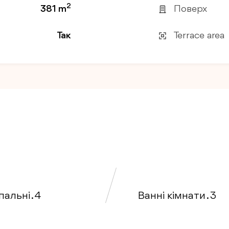
2
381 m
Поверх
Так
Terrace area
альні . 4
Ванні кімнати . 3