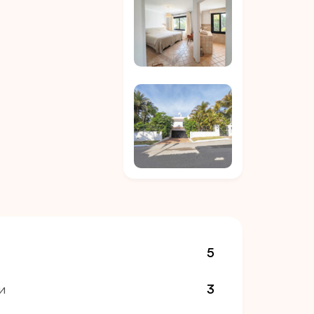
5
и
3