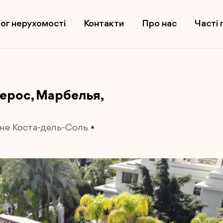
ог нерухомості
Контакти
Про нас
Часті 
ерос, Марбелья,
дне Коста-дель-Соль
•