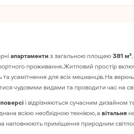
орні
апартаменти
з загальною площею
381 м²
фортного проживання. Житловий простір вкл
ь та усамітнення для всіх мешканців. На верх
тися чудовими видами та проводити час на сві
 поверсі
і відрізняються сучасним дизайном т
нана всією необхідною технікою, а
вітальня
на
вікна наповнюють приміщення природним світ