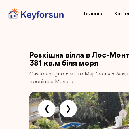
Головна
Катал
Розкішна вілла в Лос-Монт
381 кв.м біля моря
Casco antiguo
•
місто Марбелья
•
Захі
провінція Малага
❮
❯
Previous
Next