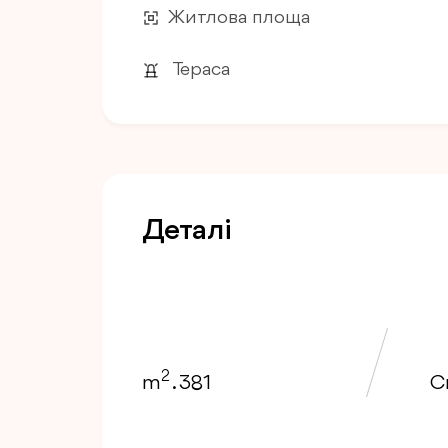
Житлова площа
Тераса
Деталі
2
m
. 381
Сп