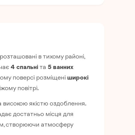
, розташовані в тихому районі,
ючає
4 спальні
та
5 ванних
ньому поверсі розміщені
широкі
жому повітрі.
а високою якістю оздоблення.
дає достатньо місця для
лом, створюючи атмосферу