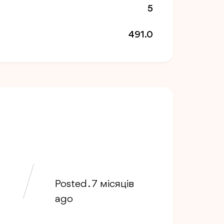
5
491.0
Posted . 7 місяців
ago