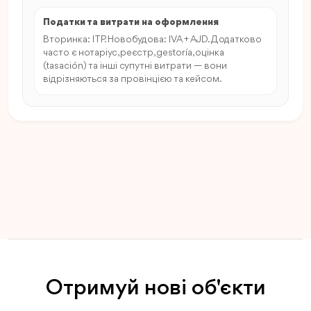
Податки та витрати на оформлення
Вторинка: ITP. Новобудова: IVA + AJD. Додатково
часто є нотаріус, реєстр, gestoría, оцінка
(tasación) та інші супутні витрати — вони
відрізняються за провінцією та кейсом.
Отримуй нові об'єкти