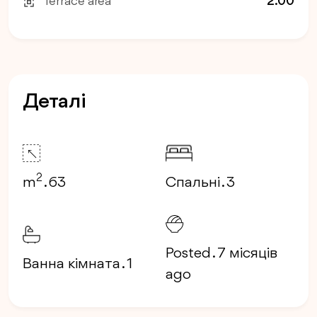
Terrace area
2.00
Деталі
2
m
. 63
Спальні . 3
Posted . 7 місяців
Ванна кімната . 1
ago