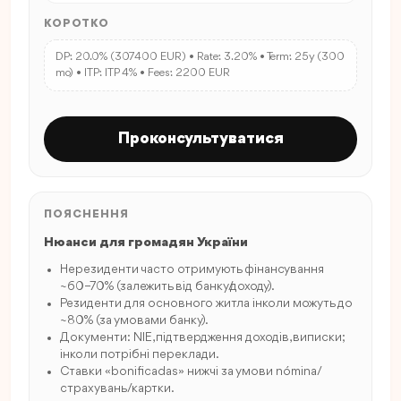
КОРОТКО
DP: 20.0% (307400 EUR) • Rate: 3.20% • Term: 25y (300
mo) • ITP: ITP 4% • Fees: 2200 EUR
Проконсультуватися
ПОЯСНЕННЯ
Нюанси для громадян України
Нерезиденти часто отримують фінансування
~60–70% (залежить від банку/доходу).
Резиденти для основного житла інколи можуть до
~80% (за умовами банку).
Документи: NIE, підтвердження доходів, виписки;
інколи потрібні переклади.
Ставки «bonificadas» нижчі за умови nómina/
страхувань/картки.