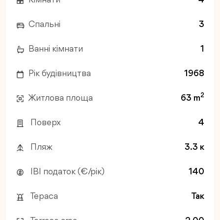
Спальні
3
Ванні кімнати
1
Рік будівництва
1968
2
Житлова площа
63 m
Поверх
4
Пляж
3.3 к
IBI податок (€/рік)
140
Тераса
Так