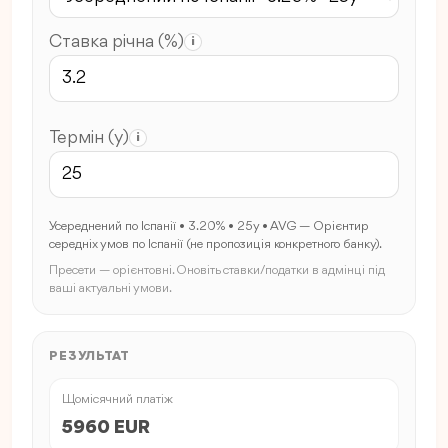
Ставка річна (%)
i
Термін (y)
i
Усереднений по Іспанії • 3.20% • 25y • AVG — Орієнтир
середніх умов по Іспанії (не пропозиція конкретного банку).
Пресети — орієнтовні. Оновіть ставки/податки в адмінці під
ваші актуальні умови.
РЕЗУЛЬТАТ
Щомісячний платіж
5960 EUR