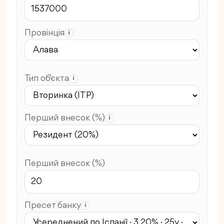
Провінція
i
Тип об’єкта
i
Перший внесок (%)
i
Перший внесок (%)
Пресет банку
i