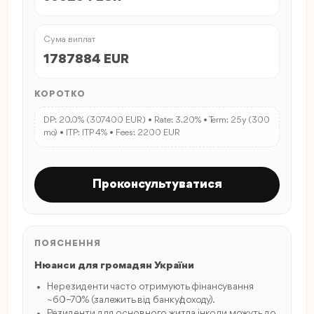
Сума виплат
1787884 EUR
КОРОТКО
DP: 20.0% (307400 EUR) • Rate: 3.20% • Term: 25y (300
mo) • ITP: ITP 4% • Fees: 2200 EUR
Проконсультуватися
ПОЯСНЕННЯ
Нюанси для громадян України
Нерезиденти часто отримують фінансування
~60–70% (залежить від банку/доходу).
Резиденти для основного житла інколи можуть до