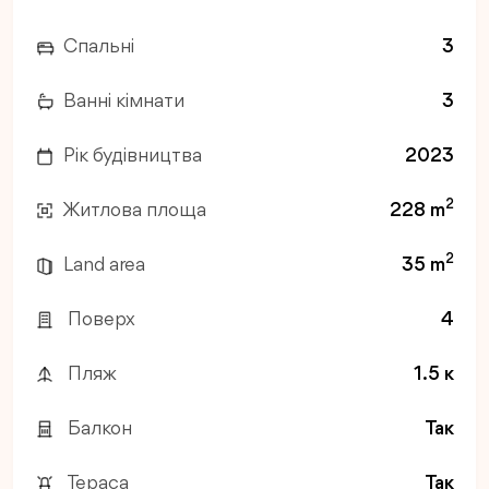
Спальні
3
Ванні кімнати
3
Рік будівництва
2023
2
Житлова площа
228 m
2
Land area
35 m
Поверх
4
Пляж
1.5 к
Балкон
Так
Тераса
Так