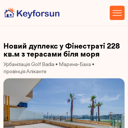
Новий дуплекс у Фінестраті 228
кв.м з терасами біля моря
Урбанізація Golf Badia
•
Марина-Баха
•
провінція Аліканте