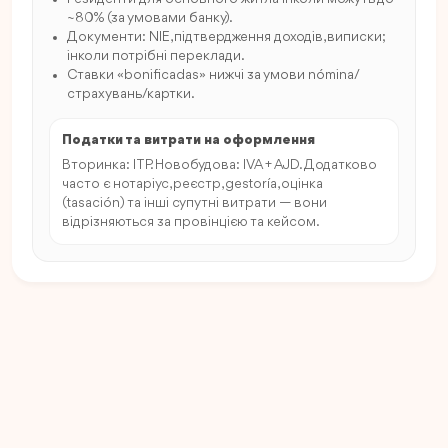
~80% (за умовами банку).
Документи: NIE, підтвердження доходів, виписки;
інколи потрібні переклади.
Ставки «bonificadas» нижчі за умови nómina/
страхувань/картки.
Податки та витрати на оформлення
Вторинка: ITP. Новобудова: IVA + AJD. Додатково
часто є нотаріус, реєстр, gestoría, оцінка
(tasación) та інші супутні витрати — вони
відрізняються за провінцією та кейсом.