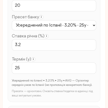
Пресет банку
i
Ставка річна (%)
i
Термін (y)
i
Усереднений по Іспанії • 3.20% • 25y • AVG — Орієнтир
середніх умов по Іспанії (не пропозиція конкретного банку).
Пресети — орієнтовні. Оновіть ставки/податки в адмінці під
ваші актуальні умови.