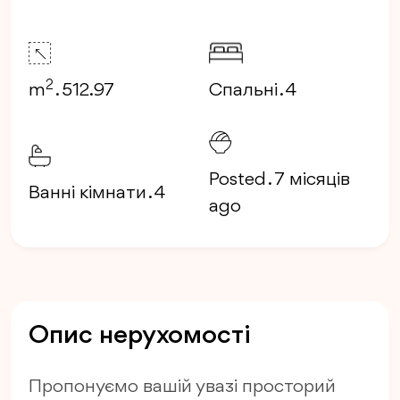
2
m
. 512.97
Спальні . 4
Posted . 7 місяців
Ванні кімнати . 4
ago
Опис нерухомості
Пропонуємо вашій увазі просторий