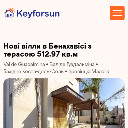
Нові вілли в Бенахавісі з
терасою 512.97 кв.м
Val de Guadalmina
•
Вал де Гуадальміна
•
Західне Коста-дель-Соль
•
провінція Малага