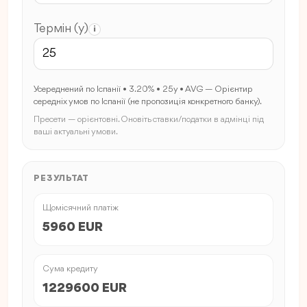
Термін (y)
i
Усереднений по Іспанії • 3.20% • 25y • AVG — Орієнтир
середніх умов по Іспанії (не пропозиція конкретного банку).
Пресети — орієнтовні. Оновіть ставки/податки в адмінці під
ваші актуальні умови.
РЕЗУЛЬТАТ
Щомісячний платіж
5960 EUR
Сума кредиту
1229600 EUR