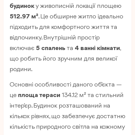
будинок
у живописній локації площею
512.97 м²
. Це обширне житло ідеально
підходить для комфортного життя та
відпочинку. Внутрішній простір
включає
5 спалень
та
4 ванні кімнати
,
що робить його зручним для великої
родини.
Основні особливості даного об’єкта —
це
площа тераси
134.12 м² та стильний
інтер’єр. Будинок розташований на
кількох рівнях, що забезпечує достатню
кількість природного світла на кожному