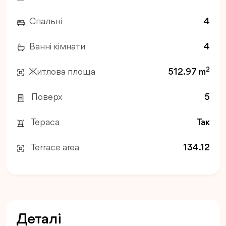
Спальні
4
Ванні кімнати
4
2
Житлова площа
512.97 m
Поверх
5
Тераса
Так
Terrace area
134.12
Деталі