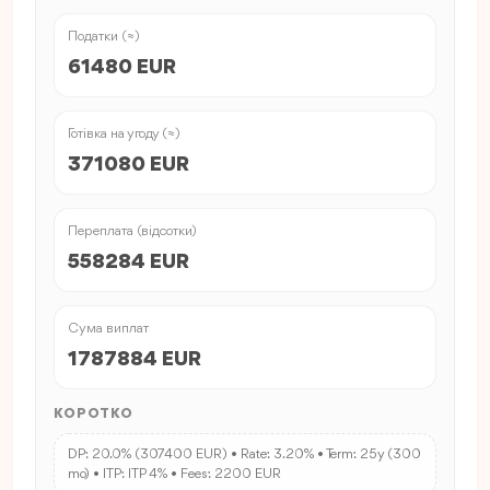
Податки (≈)
61480 EUR
Готівка на угоду (≈)
371080 EUR
Переплата (відсотки)
558284 EUR
Сума виплат
1787884 EUR
КОРОТКО
DP: 20.0% (307400 EUR) • Rate: 3.20% • Term: 25y (300
mo) • ITP: ITP 4% • Fees: 2200 EUR