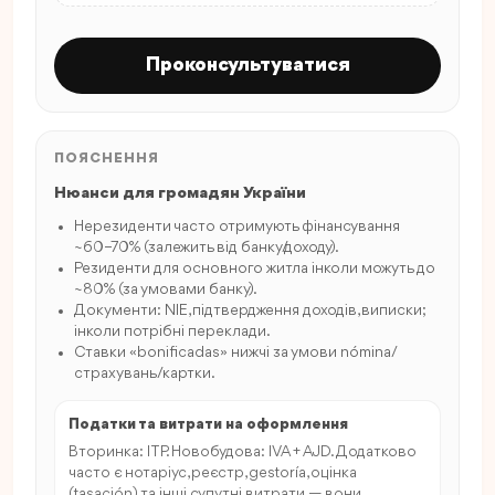
Проконсультуватися
ПОЯСНЕННЯ
Нюанси для громадян України
Нерезиденти часто отримують фінансування
~60–70% (залежить від банку/доходу).
Резиденти для основного житла інколи можуть до
~80% (за умовами банку).
Документи: NIE, підтвердження доходів, виписки;
інколи потрібні переклади.
Ставки «bonificadas» нижчі за умови nómina/
страхувань/картки.
Податки та витрати на оформлення
Вторинка: ITP. Новобудова: IVA + AJD. Додатково
часто є нотаріус, реєстр, gestoría, оцінка
(tasación) та інші супутні витрати — вони