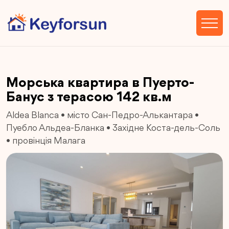
Морська квартира в Пуерто-
Банус з терасою 142 кв.м
Aldea Blanca
•
місто Сан-Педро-Алькантара
•
Пуебло Альдеа-Бланка
•
Західне Коста-дель-Соль
•
провінція Малага