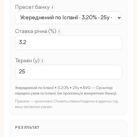
Пресет банку
i
Ставка річна (%)
i
Термін (y)
i
Усереднений по Іспанії • 3.20% • 25y • AVG — Орієнтир
середніх умов по Іспанії (не пропозиція конкретного банку).
Пресети — орієнтовні. Оновіть ставки/податки в адмінці під
ваші актуальні умови.
РЕЗУЛЬТАТ