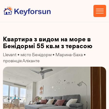
Квартира з видом на море в
Бенідормі 55 кв.м з терасою
Llevant
•
місто Бенідорм
•
Марина-Баха
•
провінція Аліканте