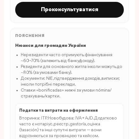
Проконсультуватися
ПОЯСНЕННЯ
Нюанси для громадян України
Нерезиденти часто отримують фінансування
~60–70% (залежить від банку/доходу).
Резиденти для основного житла інколи можуть до
~80% (за умовами банку).
Документи: NIE, підтвердження доходів, виписки;
інколи потрібні переклади.
Ставки «bonificadas» нижчі за умови nómina/
страхувань/картки.
Податки та витрати на оформлення
Вторинка: ITP. Новобудова: IVA + AJD. Додатково
часто є нотаріус, реєстр, gestoría, оцінка
(tasación) та інші супутні витрати — вони
відрізняються за провінцією та кейсом.