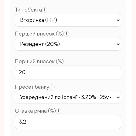
Тип об’єкта
i
Перший внесок (%)
i
Перший внесок (%)
Пресет банку
i
Ставка річна (%)
i