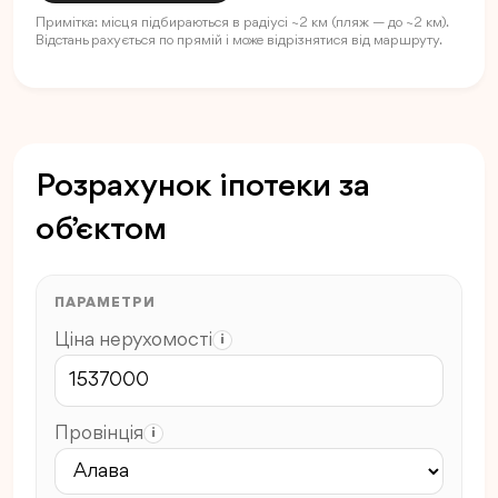
Примітка: місця підбираються в радіусі ~2 км (пляж — до ~2 км).
Відстань рахується по прямій і може відрізнятися від маршруту.
Розрахунок іпотеки за
об’єктом
ПАРАМЕТРИ
Ціна нерухомості
i
Провінція
i