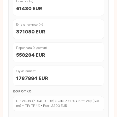
Податки (≈)
61480 EUR
Готівка на угоду (≈)
371080 EUR
Переплата (відсотки)
558284 EUR
Сума виплат
1787884 EUR
КОРОТКО
DP: 20.0% (307400 EUR) • Rate: 3.20% • Term: 25y (300
mo) • ITP: ITP 4% • Fees: 2200 EUR