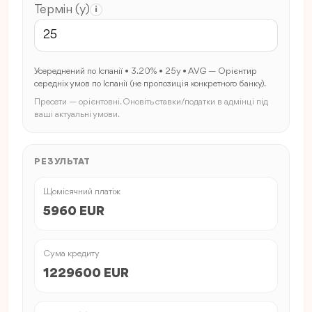
Термін (y)
i
Усереднений по Іспанії • 3.20% • 25y • AVG — Орієнтир
середніх умов по Іспанії (не пропозиція конкретного банку).
Пресети — орієнтовні. Оновіть ставки/податки в адмінці під
ваші актуальні умови.
РЕЗУЛЬТАТ
Щомісячний платіж
5960 EUR
Сума кредиту
1229600 EUR