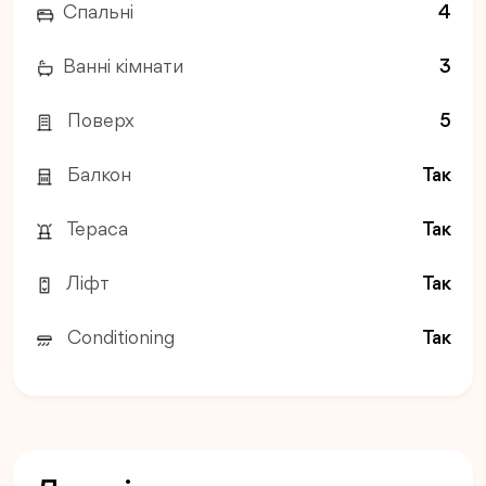
Спальні
4
Ванні кімнати
3
Поверх
5
Балкон
Так
Тераса
Так
Ліфт
Так
Conditioning
Так