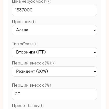
Ціна нерухомості
i
Провінція
i
Тип об’єкта
i
Перший внесок (%)
i
Перший внесок (%)
Пресет банку
i