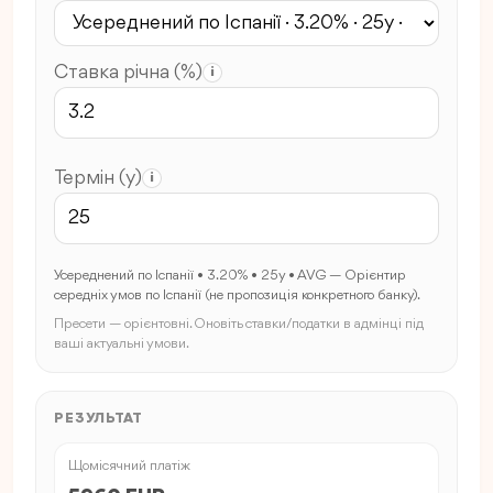
Ставка річна (%)
i
Термін (y)
i
Усереднений по Іспанії • 3.20% • 25y • AVG — Орієнтир
середніх умов по Іспанії (не пропозиція конкретного банку).
Пресети — орієнтовні. Оновіть ставки/податки в адмінці під
ваші актуальні умови.
РЕЗУЛЬТАТ
Щомісячний платіж