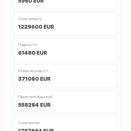
5960 EUR
Сума кредиту
1229600 EUR
Податки (≈)
61480 EUR
Готівка на угоду (≈)
371080 EUR
Переплата (відсотки)
558284 EUR
Сума виплат