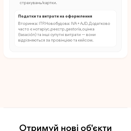
страхувань/картки.
Податки та витрати на оформлення
Вторинка: ITP. Новобудова: IVA + AJD. Додатково
часто є нотаріус, реєстр, gestoría, оцінка
(tasación) та інші супутні витрати — вони
відрізняються за провінцією та кейсом.
Отримуй нові об'єкти