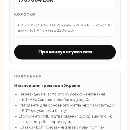
1787884 EUR
КОРОТКО
DP: 20.0% (307400 EUR) • Rate: 3.20% • Term: 25y (300
mo) • ITP: ITP 4% • Fees: 2200 EUR
Проконсультуватися
ПОЯСНЕННЯ
Нюанси для громадян України
Нерезиденти часто отримують фінансування
~60–70% (залежить від банку/доходу).
Резиденти для основного житла інколи можуть до
~80% (за умовами банку).
Документи: NIE, підтвердження доходів, виписки;
інколи потрібні переклади.
Ставки «bonificadas» нижчі за умови nómina/