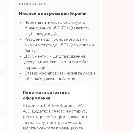
ПОЯСНЕННЯ
Нюанси для громадян України
Нерезиденти часто отримують
фінансування ~60–70% (залежить
від банку/доходу).
Резиденти для основного житла
інколи можуть до ~80% (за умовами
банку).
Документи: NIE, підтвердження
доходів, виписки; інколи потрібні
переклади.
Ставки «bonificadas» нижчі за умови
nómina/страхувань/картки.
Податки та витрати на
оформлення
Вторинка: ITP. Новобудова: IVA +
AJD. Додатково часто є нотаріус,
реєстр, gestoría, оцінка (tasación)
та інші супутні витрати — вони
відрізняються за провінцією та