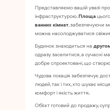
Представляємо вашій увазі про
інфраструктурою.
Площа
цього
ванних кімнат
, забезпечуючи м
можна насолоджуватися свіжим
Будинок знаходиться на
другом
одразу заселитися, а сучасні м
добре спроектовані, що створює
Чудова локація забезпечує дос
людей, так і тих, хто шукає міс
комфорт і якість життя.
Об’єкт готовий до продажу, су