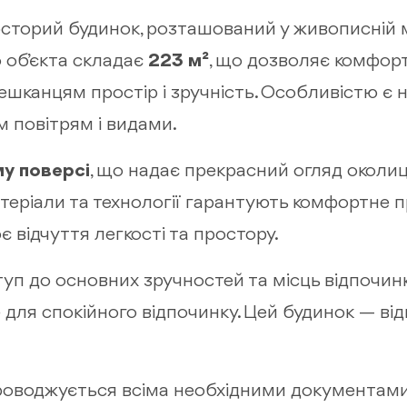
сторий будинок, розташований у живописній м
 об’єкта складає
223 м²
, що дозволяє комфор
ешканцям простір і зручність. Особливістю є 
 повітрям і видами.
у поверсі
, що надає прекрасний огляд околиц
атеріали та технології гарантують комфортне
 відчуття легкості та простору.
туп до основних зручностей та місць відпочин
це для спокійного відпочинку. Цей будинок — від
проводжується всіма необхідними документами