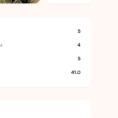
5
и
4
5
41.0