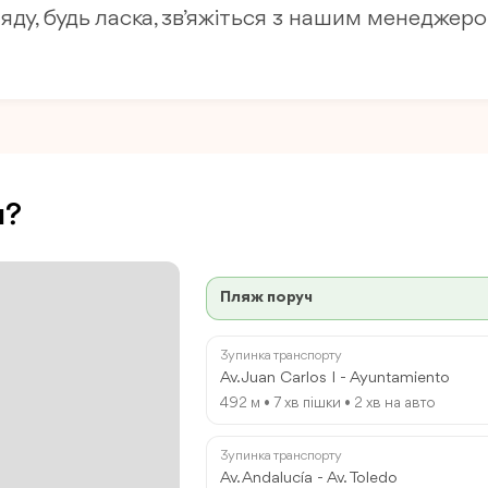
ляду, будь ласка, зв’яжіться з нашим менеджеро
ч?
Пляж поруч
Зупинка транспорту
Av. Juan Carlos I - Ayuntamiento
492 м • 7 хв пішки • 2 хв на авто
Зупинка транспорту
Av. Andalucía - Av. Toledo