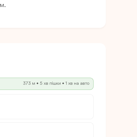
м.
373 м • 5 хв пішки • 1 хв на авто