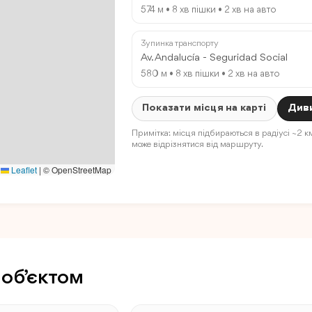
574 м • 8 хв пішки • 2 хв на авто
Зупинка транспорту
Av. Andalucía - Seguridad Social
580 м • 8 хв пішки • 2 хв на авто
Показати місця на карті
Диви
Примітка: місця підбираються в радіусі ~2 км
може відрізнятися від маршруту.
Leaflet
|
© OpenStreetMap
 об’єктом