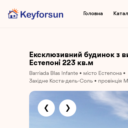
Головна
Катал
Ексклюзивний будинок з в
Естепоні 223 кв.м
Barriada Blas Infante
•
місто Естепона
•
Західне Коста-дель-Соль
•
провінція М
❮
❯
Previous
Next