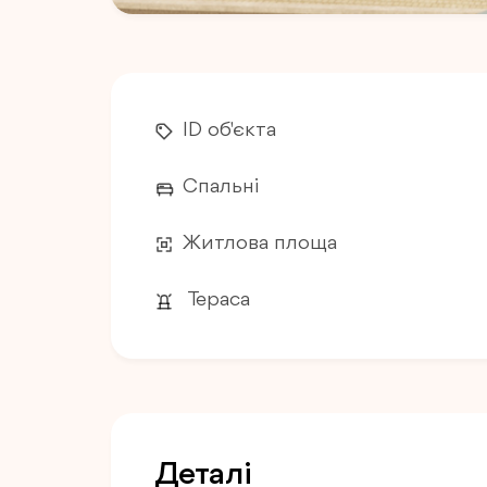
ID об'єкта
Спальні
Житлова площа
Тераса
Деталі