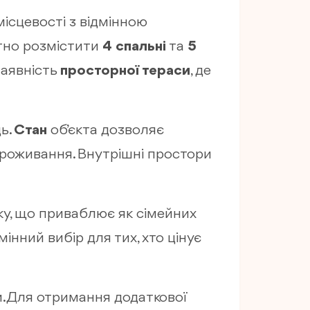
ісцевості з відмінною
тно розмістити
4 спальні
та
5
наявність
просторної тераси
, де
ь.
Стан
об’єкта дозволяє
 проживання. Внутрішні простори
ку, що приваблює як сімейних
мінний вибір для тих, хто цінує
. Для отримання додаткової