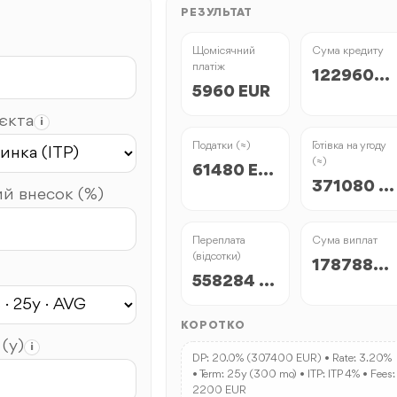
РЕЗУЛЬТАТ
Щомісячний
Сума кредиту
платіж
1229600 EUR
5960 EUR
’єкта
i
Податки (≈)
Готівка на угоду
(≈)
61480 EUR
371080 EUR
й внесок (%)
Переплата
Сума виплат
(відсотки)
1787884 EUR
558284 EUR
КОРОТКО
 (y)
i
DP: 20.0% (307400 EUR) • Rate: 3.20%
• Term: 25y (300 mo) • ITP: ITP 4% • Fees:
2200 EUR