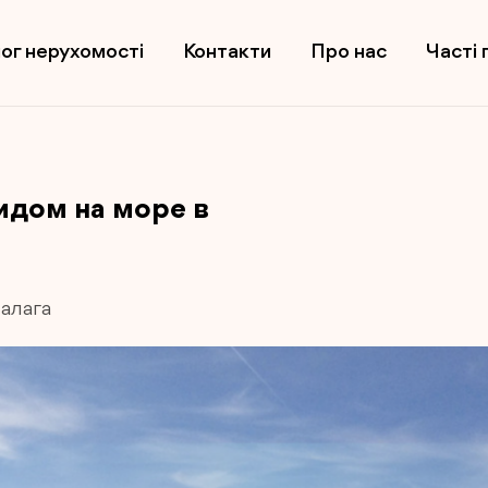
ог нерухомості
Контакти
Про нас
Часті 
идом на море в
алага