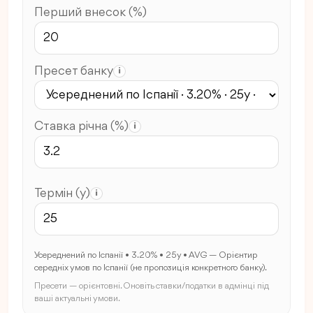
Перший внесок (%)
Пресет банку
i
Ставка річна (%)
i
Термін (y)
i
Усереднений по Іспанії • 3.20% • 25y • AVG — Орієнтир
середніх умов по Іспанії (не пропозиція конкретного банку).
Пресети — орієнтовні. Оновіть ставки/податки в адмінці під
ваші актуальні умови.