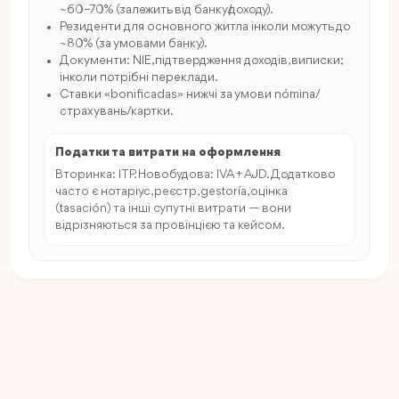
~60–70% (залежить від банку/доходу).
Резиденти для основного житла інколи можуть до
~80% (за умовами банку).
Документи: NIE, підтвердження доходів, виписки;
інколи потрібні переклади.
Ставки «bonificadas» нижчі за умови nómina/
страхувань/картки.
Податки та витрати на оформлення
Вторинка: ITP. Новобудова: IVA + AJD. Додатково
часто є нотаріус, реєстр, gestoría, оцінка
(tasación) та інші супутні витрати — вони
відрізняються за провінцією та кейсом.