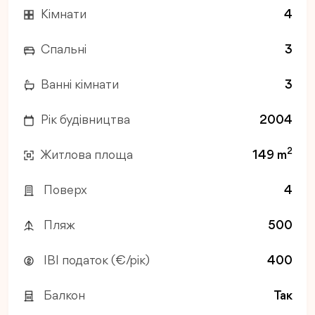
Кімнати
4
Спальні
3
Ванні кімнати
3
Рік будівництва
2004
2
Житлова площа
149 m
Поверх
4
Пляж
500
IBI податок (€/рік)
400
Балкон
Так