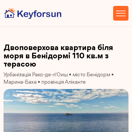
Двоповерхова квартира біля
моря в Бенідормі 110 кв.м з
терасою
Урбанізація Рако-де-л'Оиш
•
місто Бенідорм
•
Марина-Баха
•
провінція Аліканте