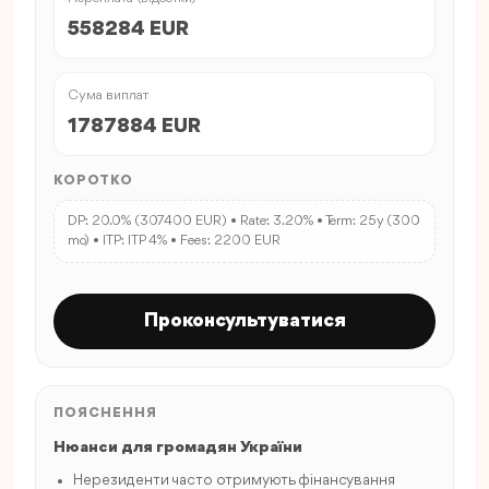
558284 EUR
Сума виплат
1787884 EUR
КОРОТКО
DP: 20.0% (307400 EUR) • Rate: 3.20% • Term: 25y (300
mo) • ITP: ITP 4% • Fees: 2200 EUR
Проконсультуватися
ПОЯСНЕННЯ
Нюанси для громадян України
Нерезиденти часто отримують фінансування