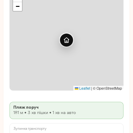
−
Leaflet
|
© OpenStreetMap
Пляж поруч
181 м • 3 хв пішки • 1 хв на авто
Зупинка транспорту