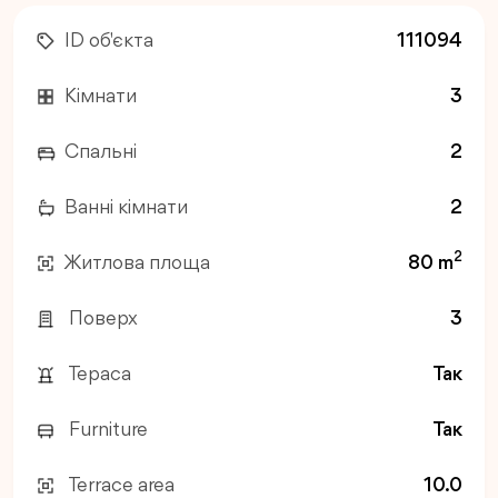
ID об'єкта
111094
Кімнати
3
Спальні
2
Ванні кімнати
2
2
Житлова площа
80 m
Поверх
3
Тераса
Так
Furniture
Так
Terrace area
10.0