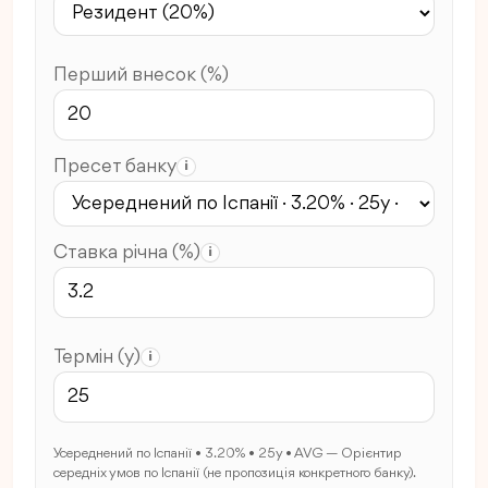
Перший внесок (%)
Пресет банку
i
Ставка річна (%)
i
Термін (y)
i
Усереднений по Іспанії • 3.20% • 25y • AVG — Орієнтир
середніх умов по Іспанії (не пропозиція конкретного банку).