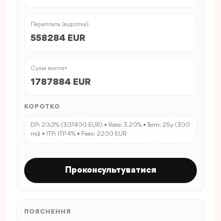
Переплата (відсотки)
558284 EUR
Сума виплат
1787884 EUR
КОРОТКО
DP: 20.0% (307400 EUR) • Rate: 3.20% • Term: 25y (300
mo) • ITP: ITP 4% • Fees: 2200 EUR
Проконсультуватися
ПОЯСНЕННЯ