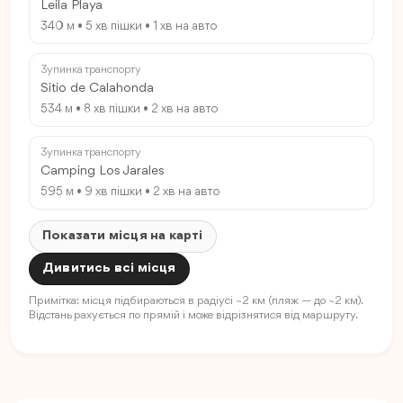
Leila Playa
340 м • 5 хв пішки • 1 хв на авто
Зупинка транспорту
Sitio de Calahonda
534 м • 8 хв пішки • 2 хв на авто
Зупинка транспорту
Camping Los Jarales
595 м • 9 хв пішки • 2 хв на авто
Показати місця на карті
Дивитись всі місця
Примітка: місця підбираються в радіусі ~2 км (пляж — до ~2 км).
Відстань рахується по прямій і може відрізнятися від маршруту.