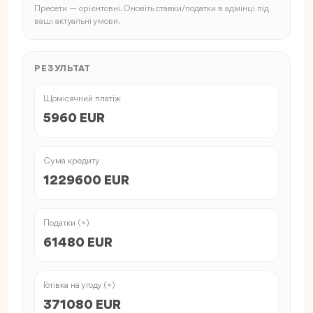
Пресети — орієнтовні. Оновіть ставки/податки в адмінці під
ваші актуальні умови.
РЕЗУЛЬТАТ
Щомісячний платіж
5960 EUR
Сума кредиту
1229600 EUR
Податки (≈)
61480 EUR
Готівка на угоду (≈)
371080 EUR