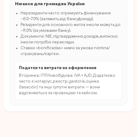
Нюанси для громадян України
Нерезиденти часто отримують фінансування
~60–70% (залежить від банку/доходу).
Резиденти для основного житла інколи можуть до
~80% (за умовами банку).
Документи: NIE, підтвердження доходів, виписки;
інколи потрібні переклади.
Ставки «bonificadas» нижчі за умови nómina/
страхувань/картки.
Податки та витрати на оформлення
Вторинка: ITP. Новобудова: IVA + AJD. Додатково
часто є нотаріус, реєстр, gestoría, оцінка
(tasación) та інші супутні витрати — вони
відрізняються за провінцією та кейсом.