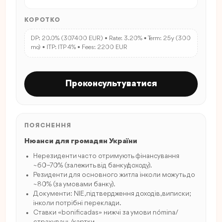
КОРОТКО
DP: 20.0% (307400 EUR) • Rate: 3.20% • Term: 25y (300
mo) • ITP: ITP 4% • Fees: 2200 EUR
Проконсультуватися
ПОЯСНЕННЯ
Нюанси для громадян України
Нерезиденти часто отримують фінансування
~60–70% (залежить від банку/доходу).
Резиденти для основного житла інколи можуть до
~80% (за умовами банку).
Документи: NIE, підтвердження доходів, виписки;
інколи потрібні переклади.
Ставки «bonificadas» нижчі за умови nómina/
страхувань/картки.