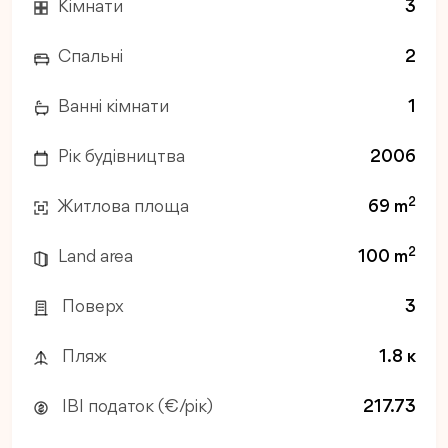
Кімнати
3
Спальні
2
Ванні кімнати
1
Рік будівництва
2006
2
Житлова площа
69 m
2
Land area
100 m
Поверх
3
Пляж
1.8 к
IBI податок (€/рік)
217.73