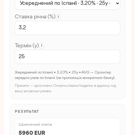
Ставка річна (%)
i
Термін (y)
i
Усереднений по Іспанії • 3.20% • 25y • AVG — Орієнтир
середніх умов по Іспанії (не пропозиція конкретного банку).
Пресети — орієнтовні. Оновіть ставки/податки в адмінці під
ваші актуальні умови.
РЕЗУЛЬТАТ
Щомісячний платіж
5960 EUR