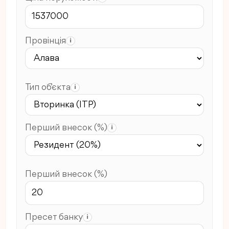
Провінція
i
Тип об’єкта
i
Перший внесок (%)
i
Перший внесок (%)
Пресет банку
i