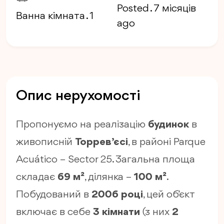
Posted . 7 місяців
Ванна кімната . 1
ago
Опис нерухомості
Пропонуємо на реалізацію
будинок
в
живописній
Торрев’єсі
, в районі Parque
Acuático – Sector 25. Загальна площа
складає
69 м²
, ділянка –
100 м²
.
Побудований в
2006 році
, цей об’єкт
включає в себе
3 кімнати
(з них
2