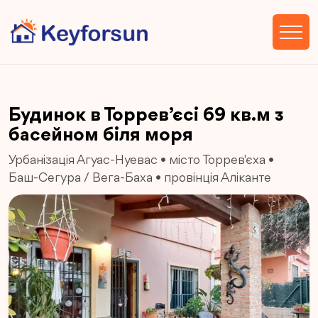
Будинок в Торрев’єсі 69 кв.м з
басейном біля моря
Урбанізація Агуас-Нуевас
•
місто Торрев'єха
•
Баш-Сегура / Вега-Баха
•
провінція Аліканте