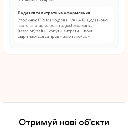
Податки та витрати на оформлення
Вторинка: ITP. Новобудова: IVA + AJD. Додатково
часто є нотаріус, реєстр, gestoría, оцінка
(tasación) та інші супутні витрати — вони
відрізняються за провінцією та кейсом.
Отримуй нові об'єкти