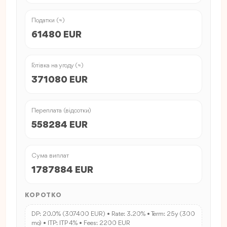
Податки (≈)
61480 EUR
Готівка на угоду (≈)
371080 EUR
Переплата (відсотки)
558284 EUR
Сума виплат
1787884 EUR
КОРОТКО
DP: 20.0% (307400 EUR) • Rate: 3.20% • Term: 25y (300
mo) • ITP: ITP 4% • Fees: 2200 EUR