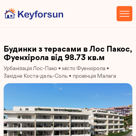
Будинки з терасами в Лос Пакос,
Фуенхірола від 98.73 кв.м
Урбанізація Лос-Пако
•
місто Фуенхірола
•
Західне Коста-дель-Соль
•
провінція Малага