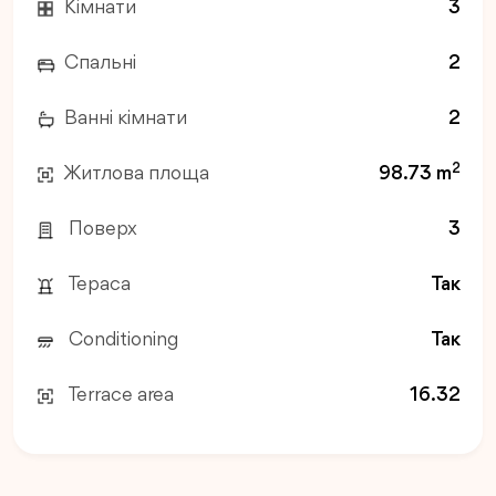
Кімнати
3
Спальні
2
Ванні кімнати
2
2
Житлова площа
98.73 m
Поверх
3
Тераса
Так
Conditioning
Так
Terrace area
16.32