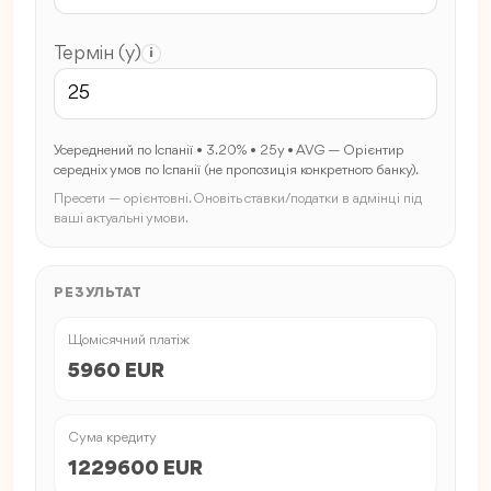
Термін (y)
i
Усереднений по Іспанії • 3.20% • 25y • AVG — Орієнтир
середніх умов по Іспанії (не пропозиція конкретного банку).
Пресети — орієнтовні. Оновіть ставки/податки в адмінці під
ваші актуальні умови.
РЕЗУЛЬТАТ
Щомісячний платіж
5960 EUR
Сума кредиту
1229600 EUR