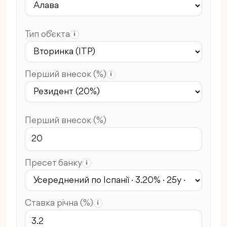
Тип об’єкта
i
Перший внесок (%)
i
Перший внесок (%)
Пресет банку
i
Ставка річна (%)
i