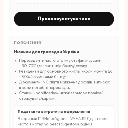
Проконсультуватися
ПОЯСНЕННЯ
Нюанси для громадян України
Нерезиденти часто отримують фінансування
~60–70% (залежить від банку/доходу).
Резиденти для основного житла інколи можуть до
~80% (за умовами банку).
Документи: NIE, підтвердження доходів, виписки;
інколи потрібні переклади.
Ставки «bonificadas» нижчі за умови nómina/
страхувань/картки.
Податки та витрати на оформлення
Вторинка: ITP. Новобудова: IVA + AJD. Додатково
часто є нотаріус, реєстр, gestoría, оцінка