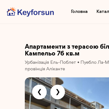
Головна
Катал
Апартаменти з терасою біл
Кампельо 76 кв.м
Урбанізація Ель-Поблет
•
Пуебло Ла-
провінція Аліканте
❮
❯
Previous
Next