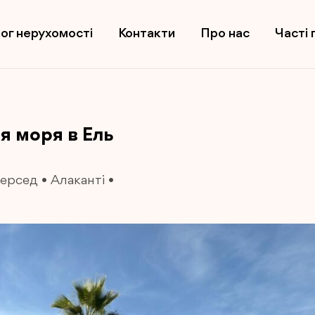
ог нерухомості
Контакти
Про нас
Часті 
я моря в Ель
Мерсед
•
Алаканті
•