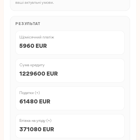
ваші актуальні умови.
РЕЗУЛЬТАТ
Щомісячний платіж
5960 EUR
Сума кредиту
1229600 EUR
Податки (≈)
61480 EUR
Готівка на угоду (≈)
371080 EUR