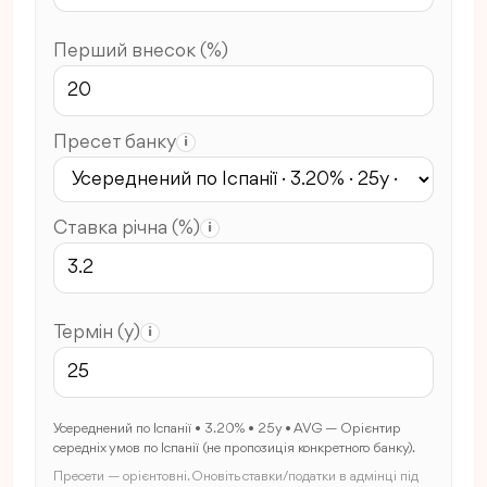
Перший внесок (%)
Пресет банку
i
Ставка річна (%)
i
Термін (y)
i
Усереднений по Іспанії • 3.20% • 25y • AVG — Орієнтир
середніх умов по Іспанії (не пропозиція конкретного банку).
Пресети — орієнтовні. Оновіть ставки/податки в адмінці під