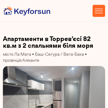
Апартаменти в Торрев’єсі 82
кв.м з 2 спальнями біля моря
місто Ла Мата
•
Баш-Сегура / Вега-Баха
•
провінція Аліканте