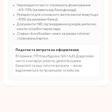
Нерезиденти часто отримують фінансування
~60–70% (залежить від банку/доходу).
Резиденти для основного житла інколи можуть до
~80% (за умовами банку).
Документи: NIE, підтвердження доходів, виписки;
інколи потрібні переклади.
Ставки «bonificadas» нижчі за умови nómina/
страхувань/картки.
Податки та витрати на оформлення
Вторинка: ITP. Новобудова: IVA + AJD. Додатково
часто є нотаріус, реєстр, gestoría, оцінка
(tasación) та інші супутні витрати — вони
відрізняються за провінцією та кейсом.