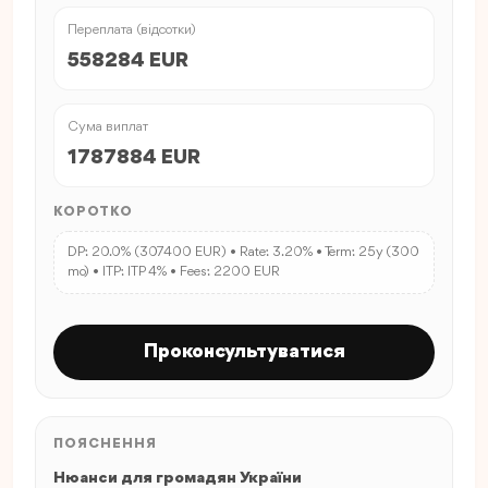
Переплата (відсотки)
558284 EUR
Сума виплат
1787884 EUR
КОРОТКО
DP: 20.0% (307400 EUR) • Rate: 3.20% • Term: 25y (300
mo) • ITP: ITP 4% • Fees: 2200 EUR
Проконсультуватися
ПОЯСНЕННЯ
Нюанси для громадян України