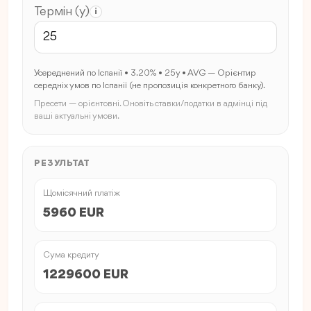
Термін (y)
i
Усереднений по Іспанії • 3.20% • 25y • AVG — Орієнтир
середніх умов по Іспанії (не пропозиція конкретного банку).
Пресети — орієнтовні. Оновіть ставки/податки в адмінці під
ваші актуальні умови.
РЕЗУЛЬТАТ
Щомісячний платіж
5960 EUR
Сума кредиту
1229600 EUR