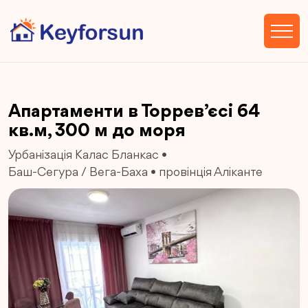
Апартаменти в Торрев’єсі 64
кв.м, 300 м до моря
Урбанізація Калас Бланкас
•
Баш-Сегура / Вега-Баха
•
провінція Аліканте