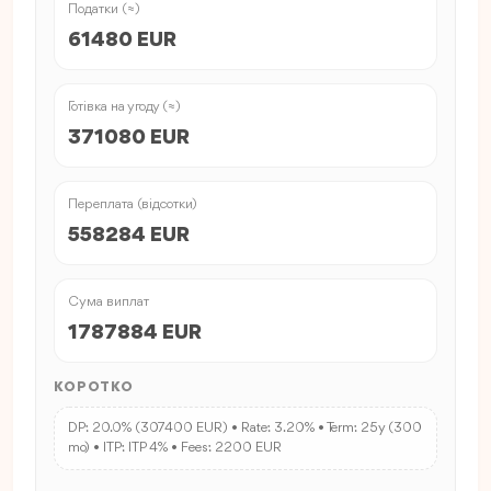
Податки (≈)
61480 EUR
Готівка на угоду (≈)
371080 EUR
Переплата (відсотки)
558284 EUR
Сума виплат
1787884 EUR
КОРОТКО
DP: 20.0% (307400 EUR) • Rate: 3.20% • Term: 25y (300
mo) • ITP: ITP 4% • Fees: 2200 EUR