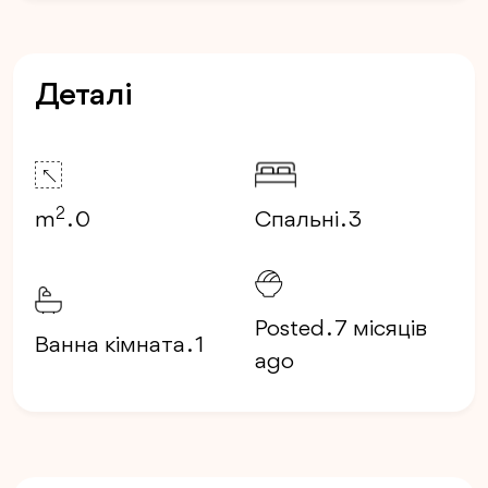
Деталі
2
m
. 0
Спальні . 3
Posted . 7 місяців
Ванна кімната . 1
ago