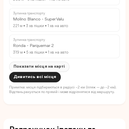
Зупинка транспорту
Molino Blanco - Super Valu
221 м • 3 хв пішки • 1 хв на авто
Зупинка транспорту
Ronda - Parquemar 2
319 м • 5 хв пішки • 1 хв на авто
Показати місця на карті
Дивитись всі місця
Примітка: місця підбираються в радіусі ~2 км (пляж — до ~2 км).
Відстань рахується по прямій і може відрізнятися від маршруту.