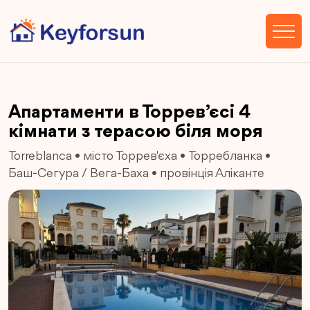
Апартаменти в Торрев’єсі 4
кімнати з терасою біля моря
Torreblanca
•
місто Торрев'єха
•
Торребланка
•
Баш-Сегура / Вега-Баха
•
провінція Аліканте