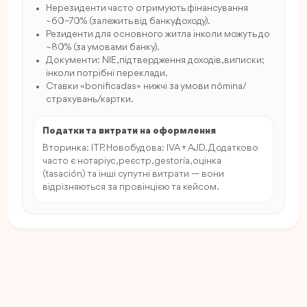
Нерезиденти часто отримують фінансування
~60–70% (залежить від банку/доходу).
Резиденти для основного житла інколи можуть до
~80% (за умовами банку).
Документи: NIE, підтвердження доходів, виписки;
інколи потрібні переклади.
Ставки «bonificadas» нижчі за умови nómina/
страхувань/картки.
Податки та витрати на оформлення
Вторинка: ITP. Новобудова: IVA + AJD. Додатково
часто є нотаріус, реєстр, gestoría, оцінка
(tasación) та інші супутні витрати — вони
відрізняються за провінцією та кейсом.