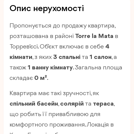
Опис нерухомості
Пропонується до продажу квартира,
розташована в районі
Torre la Mata
в
Торрев’єсі. Об’єкт включає в себе
4
кімнати
, з яких
3 спальні
та
1 салон
, а
також
1 ванну кімнату
. Загальна площа
складає
0 м²
.
Квартира має такі зручності, як
спільний басейн
,
солярій
та
тераса
,
що робить її привабливою для
комфортного проживання. Локація в