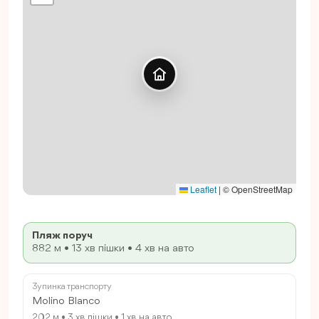
Leaflet
|
© OpenStreetMap
Пляж поруч
882 м • 13 хв пішки • 4 хв на авто
Зупинка транспорту
Molino Blanco
202 м • 3 хв пішки • 1 хв на авто