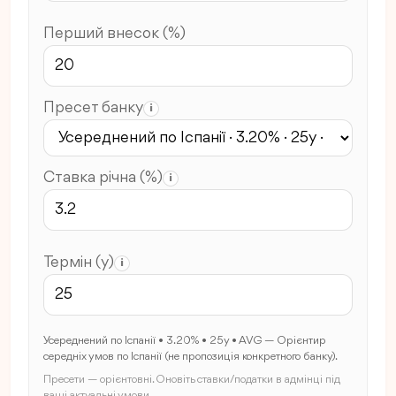
Перший внесок (%)
Пресет банку
i
Ставка річна (%)
i
Термін (y)
i
Усереднений по Іспанії • 3.20% • 25y • AVG — Орієнтир
середніх умов по Іспанії (не пропозиція конкретного банку).
Пресети — орієнтовні. Оновіть ставки/податки в адмінці під
ваші актуальні умови.