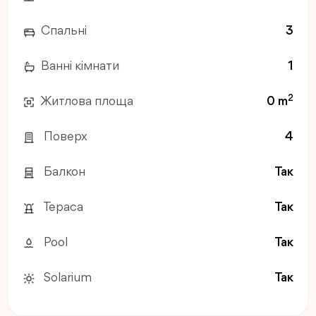
Спальні
3
Ванні кімнати
1
2
Житлова площа
0 m
Поверх
4
Балкон
Так
Тераса
Так
Pool
Так
Solarium
Так