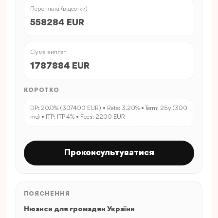
Переплата (відсотки)
558284 EUR
Сума виплат
1787884 EUR
КОРОТКО
DP: 20.0% (307400 EUR) • Rate: 3.20% • Term: 25y (300
mo) • ITP: ITP 4% • Fees: 2200 EUR
Проконсультуватися
ПОЯСНЕННЯ
Нюанси для громадян України