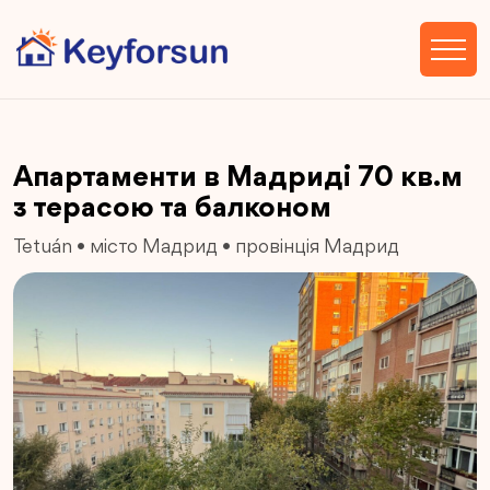
Апартаменти в Мадриді 70 кв.м
з терасою та балконом
Tetuán
•
місто Мадрид
•
провінція Мадрид