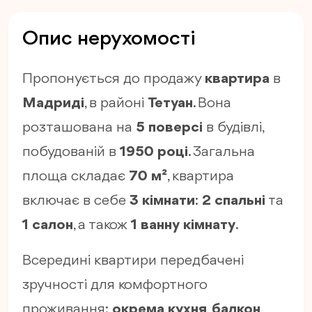
Опис нерухомості
Пропонується до продажу
квартира
в
Мадриді
, в районі
Тетуан
. Вона
розташована на
5 поверсі
в будівлі,
побудованій в
1950 році
. Загальна
площа складає
70 м²
, квартира
включає в себе
3 кімнати
:
2 спальні
та
1 салон
, а також
1 ванну кімнату
.
Всередині квартири передбачені
зручності для комфортного
проживання:
окрема кухня
,
балкон
,