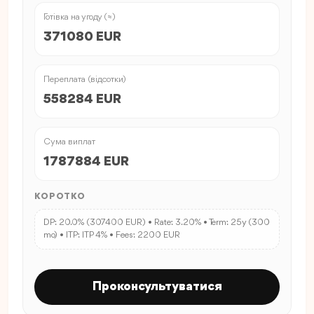
Готівка на угоду (≈)
371080 EUR
Переплата (відсотки)
558284 EUR
Сума виплат
1787884 EUR
КОРОТКО
DP: 20.0% (307400 EUR) • Rate: 3.20% • Term: 25y (300
mo) • ITP: ITP 4% • Fees: 2200 EUR
Проконсультуватися