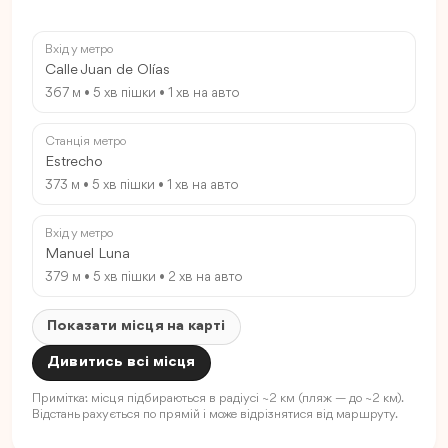
Вхід у метро
Calle Juan de Olías
367 м • 5 хв пішки • 1 хв на авто
Станція метро
Estrecho
373 м • 5 хв пішки • 1 хв на авто
Вхід у метро
Manuel Luna
379 м • 5 хв пішки • 2 хв на авто
Показати місця на карті
Дивитись всі місця
Примітка: місця підбираються в радіусі ~2 км (пляж — до ~2 км).
Відстань рахується по прямій і може відрізнятися від маршруту.