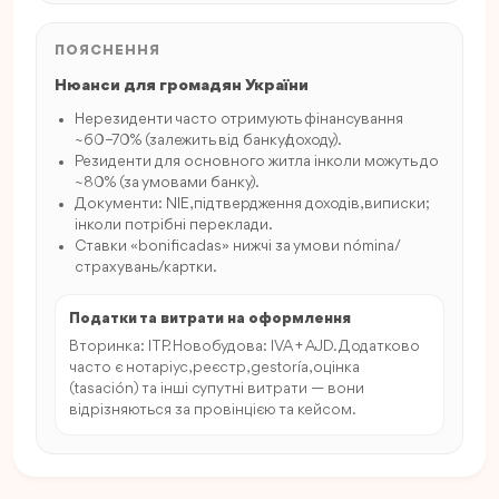
ПОЯСНЕННЯ
Нюанси для громадян України
Нерезиденти часто отримують фінансування
~60–70% (залежить від банку/доходу).
Резиденти для основного житла інколи можуть до
~80% (за умовами банку).
Документи: NIE, підтвердження доходів, виписки;
інколи потрібні переклади.
Ставки «bonificadas» нижчі за умови nómina/
страхувань/картки.
Податки та витрати на оформлення
Вторинка: ITP. Новобудова: IVA + AJD. Додатково
часто є нотаріус, реєстр, gestoría, оцінка
(tasación) та інші супутні витрати — вони
відрізняються за провінцією та кейсом.