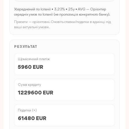
Усереднений по Іспанії • 3.20% • 25y • AVG — Орієнтир
середніх умов по Іспанії (не пропозиція конкретного банку).
Пресети — орієнтовні. Оновіть ставки/податки в адмінці під
ваші актуальні умови.
РЕЗУЛЬТАТ
Щомісячний платіж
5960 EUR
Сума кредиту
1229600 EUR
Податки (≈)
61480 EUR