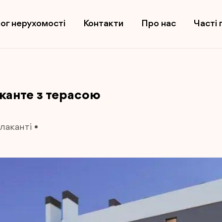
ог нерухомості
Контакти
Про нас
Часті 
канте з терасою
лаканті
•