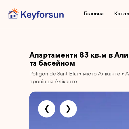
Головна
Катал
Апартаменти 83 кв.м в Али
та басейном
Polígon de Sant Blai
•
місто Аліканте
•
А
провінція Аліканте
❮
❯
Previous
Next