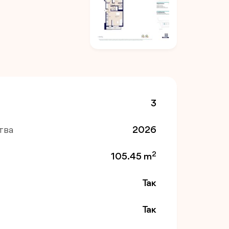
3
тва
2026
2
105.45 m
Так
Так