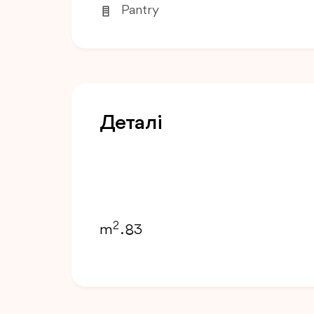
Pantry
Деталі
2
m
. 83