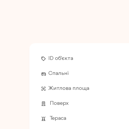
ID об'єкта
Спальні
Житлова площа
Поверх
Тераса