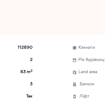
112890
Кімнати
2
Рік будівниц
2
83 m
Land area
3
Балкон
Так
Ліфт