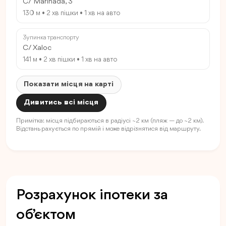
C/ Marinada, 3
130 м • 2 хв пішки • 1 хв на авто
Зупинка транспорту
C/ Xaloc
141 м • 2 хв пішки • 1 хв на авто
Показати місця на карті
Дивитись всі місця
Примітка: місця підбираються в радіусі ~2 км (пляж — до ~2 км).
Відстань рахується по прямій і може відрізнятися від маршруту.
Розрахунок іпотеки за
об’єктом