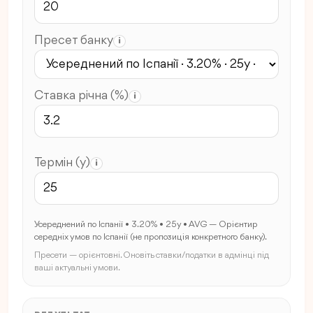
Пресет банку
i
Ставка річна (%)
i
Термін (y)
i
Усереднений по Іспанії • 3.20% • 25y • AVG — Орієнтир
середніх умов по Іспанії (не пропозиція конкретного банку).
Пресети — орієнтовні. Оновіть ставки/податки в адмінці під
ваші актуальні умови.