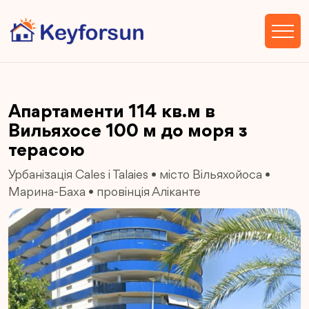
Апартаменти 114 кв.м в
Вильяхосе 100 м до моря з
терасою
Урбанізація Cales i Talaies
•
місто Вільяхойоса
•
Марина-Баха
•
провінція Аліканте