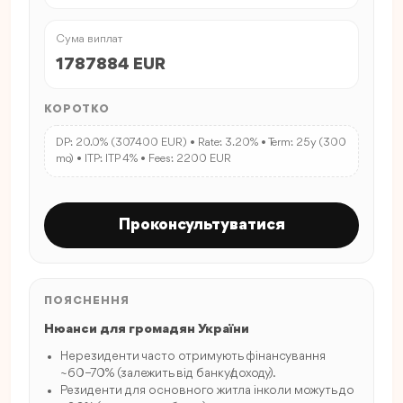
Сума виплат
1787884 EUR
КОРОТКО
DP: 20.0% (307400 EUR) • Rate: 3.20% • Term: 25y (300
mo) • ITP: ITP 4% • Fees: 2200 EUR
Проконсультуватися
ПОЯСНЕННЯ
Нюанси для громадян України
Нерезиденти часто отримують фінансування
~60–70% (залежить від банку/доходу).
Резиденти для основного житла інколи можуть до