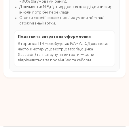
~80% (за умовами банку).
Документи: NIE, підтвердження доходів, виписки;
інколи потрібні переклади.
Ставки «bonificadas» нижчі за умови nómina/
страхувань/картки.
Податки та витрати на оформлення
Вторинка: ITP. Новобудова: IVA + AJD. Додатково
часто є нотаріус, реєстр, gestoría, оцінка
(tasación) та інші супутні витрати — вони
відрізняються за провінцією та кейсом.