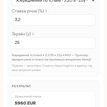
Ставка річна (%)
i
Термін (y)
i
Усереднений по Іспанії • 3.20% • 25y • AVG — Орієнтир
середніх умов по Іспанії (не пропозиція конкретного банку).
Пресети — орієнтовні. Оновіть ставки/податки в адмінці під
ваші актуальні умови.
РЕЗУЛЬТАТ
Щомісячний платіж
5960 EUR