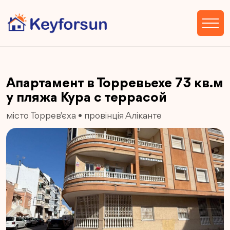
Апартамент в Торревьехе 73 кв.м
у пляжа Кура с террасой
місто Торрев'єха
•
провінція Аліканте