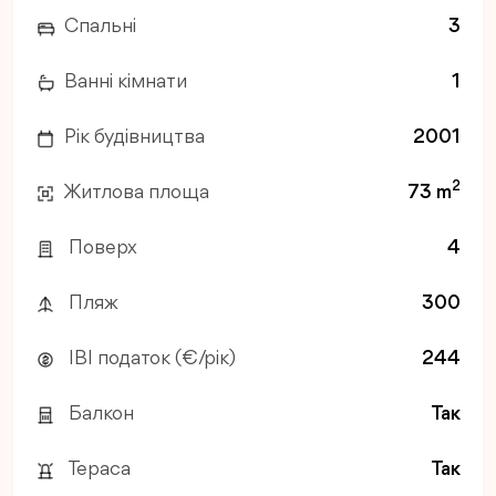
Спальні
3
Ванні кімнати
1
Рік будівництва
2001
2
Житлова площа
73 m
Поверх
4
Пляж
300
IBI податок (€/рік)
244
Балкон
Так
Тераса
Так