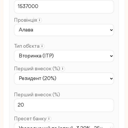
Провінція
i
Тип об’єкта
i
Перший внесок (%)
i
Перший внесок (%)
Пресет банку
i