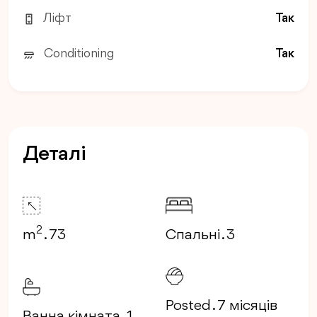
Ліфт
Так
Conditioning
Так
Деталі
2
m
. 73
Спальні . 3
Posted . 7 місяців
Ванна кімната . 1