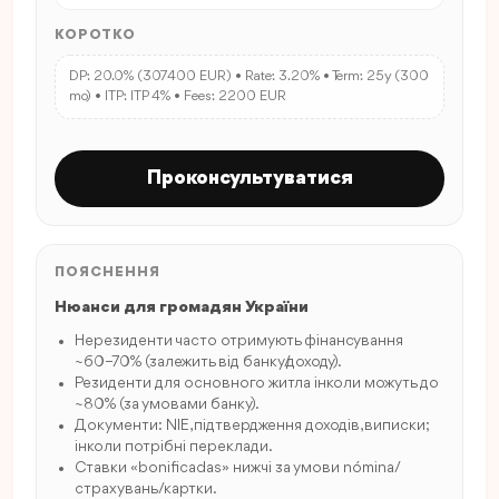
КОРОТКО
DP: 20.0% (307400 EUR) • Rate: 3.20% • Term: 25y (300
mo) • ITP: ITP 4% • Fees: 2200 EUR
Проконсультуватися
ПОЯСНЕННЯ
Нюанси для громадян України
Нерезиденти часто отримують фінансування
~60–70% (залежить від банку/доходу).
Резиденти для основного житла інколи можуть до
~80% (за умовами банку).
Документи: NIE, підтвердження доходів, виписки;
інколи потрібні переклади.
Ставки «bonificadas» нижчі за умови nómina/
страхувань/картки.