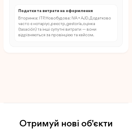
Податки та витрати на оформлення
Вторинка: ITP. Новобудова: IVA + AJD. Додатково
часто є нотаріус, реєстр, gestoría, оцінка
(tasación) та інші супутні витрати — вони
відрізняються за провінцією та кейсом.
Отримуй нові об'єкти