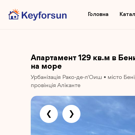
Головна
Катал
Апартамент 129 кв.м в Бе
на море
Урбанізація Рако-де-л'Оиш
•
місто Бен
провінція Аліканте
❮
❯
Previous
Next