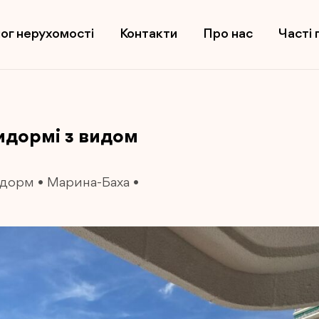
ог нерухомості
Контакти
Про нас
Часті 
нидормі з видом
ідорм
•
Марина-Баха
•