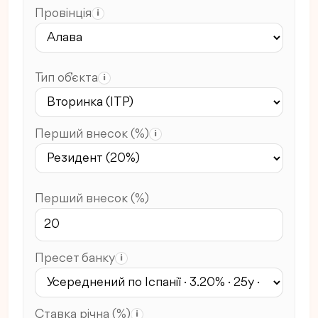
Провінція
i
Тип об’єкта
i
Перший внесок (%)
i
Перший внесок (%)
Пресет банку
i
Ставка річна (%)
i