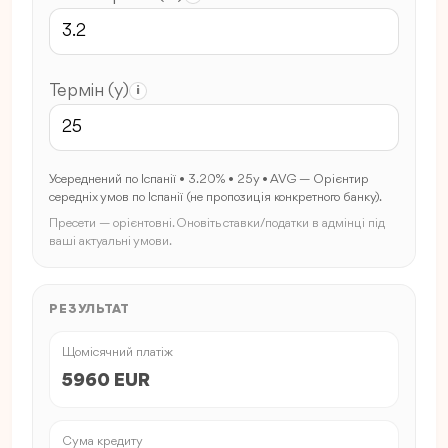
Термін (y)
i
Усереднений по Іспанії • 3.20% • 25y • AVG — Орієнтир
середніх умов по Іспанії (не пропозиція конкретного банку).
Пресети — орієнтовні. Оновіть ставки/податки в адмінці під
ваші актуальні умови.
РЕЗУЛЬТАТ
Щомісячний платіж
5960 EUR
Сума кредиту