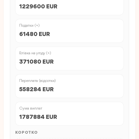
1229600 EUR
Податки (≈)
61480 EUR
Готівка на угоду (≈)
371080 EUR
Переплата (відсотки)
558284 EUR
Сума виплат
1787884 EUR
КОРОТКО