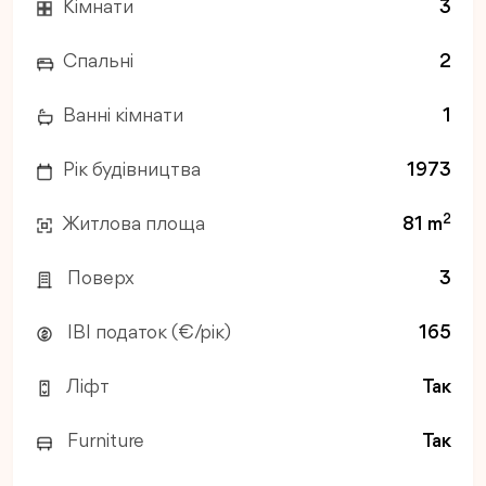
Кімнати
3
Спальні
2
Ванні кімнати
1
Рік будівництва
1973
2
Житлова площа
81 m
Поверх
3
IBI податок (€/рік)
165
Ліфт
Так
Furniture
Так