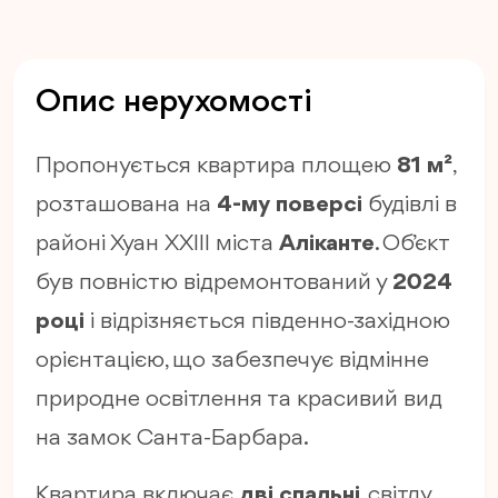
Опис нерухомості
Пропонується квартира площею
81 м²
,
розташована на
4-му поверсі
будівлі в
районі Хуан XXIII міста
Аліканте
. Об’єкт
був повністю відремонтований у
2024
році
і відрізняється південно-західною
орієнтацією, що забезпечує відмінне
природне освітлення та красивий вид
на замок Санта-Барбара.
Квартира включає
дві спальні
, світлу