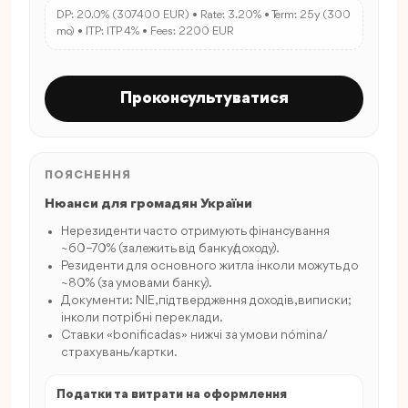
DP: 20.0% (307400 EUR) • Rate: 3.20% • Term: 25y (300
mo) • ITP: ITP 4% • Fees: 2200 EUR
Проконсультуватися
ПОЯСНЕННЯ
Нюанси для громадян України
Нерезиденти часто отримують фінансування
~60–70% (залежить від банку/доходу).
Резиденти для основного житла інколи можуть до
~80% (за умовами банку).
Документи: NIE, підтвердження доходів, виписки;
інколи потрібні переклади.
Ставки «bonificadas» нижчі за умови nómina/
страхувань/картки.
Податки та витрати на оформлення